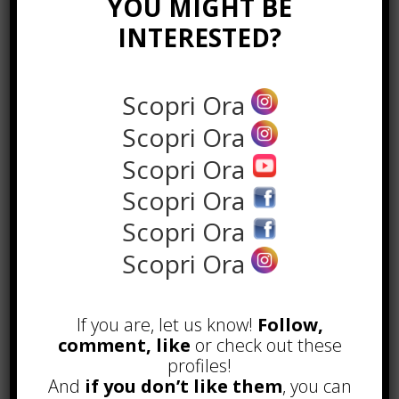
YOU MIGHT BE
INTERESTED?
Scopri Ora
Scopri Ora
Scopri Ora
Scopri Ora
the rank way
Scopri Ora
Scopri Ora
POPOLARI
A&R nel Business Music: tutto
If you are, let us know!
Follow,
quello che c’è da sapere!
comment, like
or check out these
Agosto 27th, 2017
profiles!
And
if you don’t like them
, you can
Noleggio a breve e lungo termine,