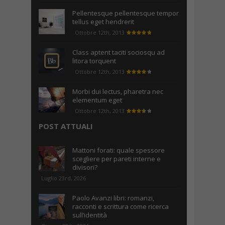
Pellentesque pellentesque tempor
tellus eget hendrerit
Ottobre 12th, 2013
Class aptent taciti sociosqu ad
litora torquent
Ottobre 12th, 2013
Morbi dui lectus, pharetra nec
elementum eget
Ottobre 12th, 2013
POST ATTUALI
Mattoni forati: quale spessore
scegliere per pareti interne e
divisori?
Luglio 23rd, 2026
Paolo Avanzi libri: romanzi,
racconti e scrittura come ricerca
sull’identità