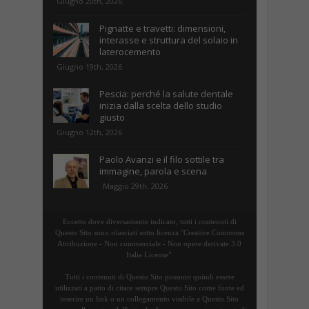
Giugno 20th, 2026
Pignatte e travetti: dimensioni,
interasse e struttura del solaio in
laterocemento
Giugno 19th, 2026
Pescia: perché la salute dentale
inizia dalla scelta dello studio
giusto
Giugno 12th, 2026
Paolo Avanzi e il filo sottile tra
immagine, parola e scena
Maggio 29th, 2026
Eccetto dove diversamente indicato, tutti i contenuti di
Questo Sito sono rilasciati sotto licenza "Creative Commons
Attribuzione - Non commerciale - Non opere derivate 3.0
Italia License".
Tutti i contenuti di Questo Sito possono quindi essere
utilizzati a patto di citare sempre Questo Sito come fonte ed
inserire un link o un collegamento visibile a Questo Sito