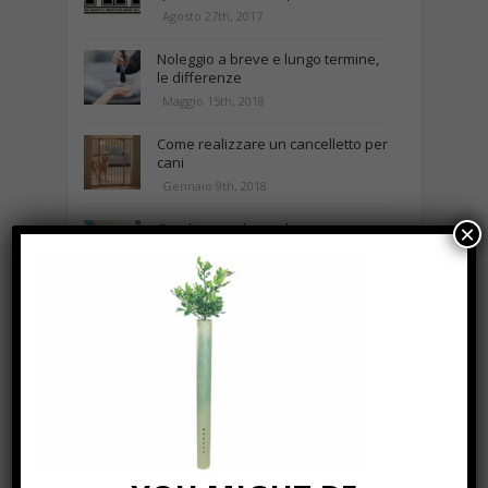
Agosto 27th, 2017
Noleggio a breve e lungo termine,
le differenze
Maggio 15th, 2018
Come realizzare un cancelletto per
cani
Gennaio 9th, 2018
Curabitur malesuada
×
Ottobre 12th, 2013
NEWS IN UNA FOTO