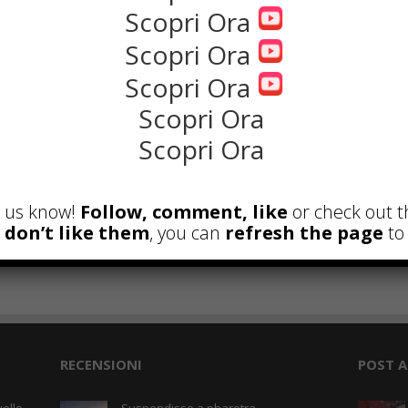
Scopri Ora
NEWS
Scopri Ora
Scopri Ora
Scopri Ora
Scopri Ora
et us know!
Follow, comment, like
or check out t
u don’t like them
, you can
refresh the page
to 
the rank way
RECENSIONI
POST A