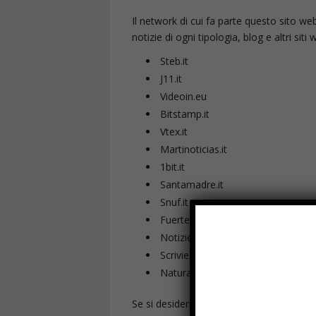
Il network di cui fa parte questo sito 
notizie di ogni tipologia, blog e altri siti
Steb.it
J11.it
Videoin.eu
Bitstamp.it
Vtex.it
Martinoticias.it
1bit.it
Santamadre.it
Snuf.it
Fuerteventura.news
Notiziegossip.net
Scrivieguadagna.com
Natura-sana.it
Se si desidera richiedere la pubblicazion