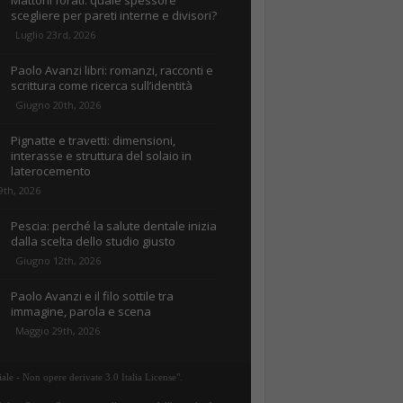
Mattoni forati: quale spessore
scegliere per pareti interne e divisori?
Luglio 23rd, 2026
Paolo Avanzi libri: romanzi, racconti e
scrittura come ricerca sull’identità
Giugno 20th, 2026
Pignatte e travetti: dimensioni,
interasse e struttura del solaio in
laterocemento
9th, 2026
Pescia: perché la salute dentale inizia
dalla scelta dello studio giusto
Giugno 12th, 2026
Paolo Avanzi e il filo sottile tra
immagine, parola e scena
Maggio 29th, 2026
ale - Non opere derivate 3.0 Italia License".