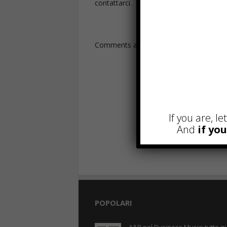
contattarci.
Comments are closed.
If you are, l
And
if yo
POPOLARI