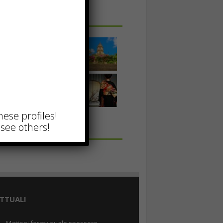
 IN UNA FOTO
hese profiles!
see others!
TTUALI