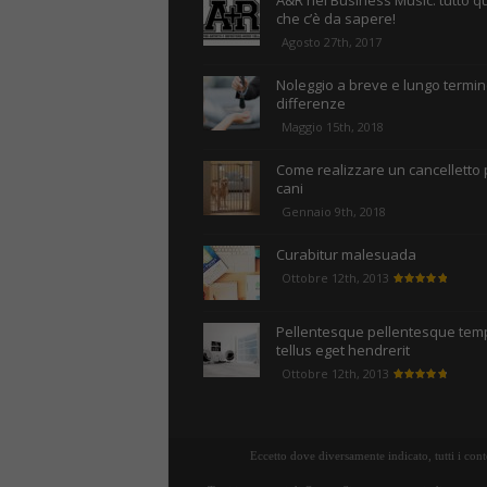
A&R nel Business Music: tutto q
che c’è da sapere!
Agosto 27th, 2017
Noleggio a breve e lungo termine
differenze
Maggio 15th, 2018
Come realizzare un cancelletto 
cani
Gennaio 9th, 2018
Curabitur malesuada
Ottobre 12th, 2013
Pellentesque pellentesque tem
tellus eget hendrerit
Ottobre 12th, 2013
Eccetto dove diversamente indicato, tutti i con