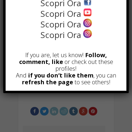
Scopri Ora
sagittis. Nullam eget elit ante.
Pellentesque justo urna, semper nec
Scopri Ora
faucibus sit amet, aliquam at mi.
Scopri Ora
Maecenas eget diam nec mi
Scopri Ora
dignissim pharetra.
If you are, let us know!
Follow,
F
W
X
T
Li
S
G
comment, like
or check out these
ac
h
el
n
n
m
E
C
C
profiles!
e
at
e
k
a
ai
m
o
o
And
if you don’t like them
, you can
refresh the page
to see others!
b
s
gr
e
p
l
ai
p
n
TAGGED WITH :
NEWS
o
A
a
dI
c
l
y
di
o
p
m
n
h
Li
vi
k
p
at
n
di
k