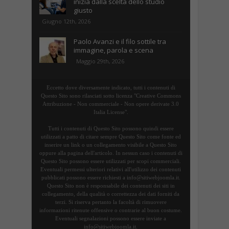
inizia dalla scelta dello studio
giusto
Giugno 12th, 2026
Paolo Avanzi e il filo sottile tra
immagine, parola e scena
Maggio 29th, 2026
Eccetto dove diversamente indicato, tutti i contenuti di
Questo Sito sono rilasciati sotto licenza "Creative Commons
Attribuzione - Non commerciale - Non opere derivate 3.0
Italia License".
Tutti i contenuti di Questo Sito possono quindi essere
utilizzati a patto di citare sempre Questo Sito come fonte ed
inserire un link o un collegamento visibile a Questo Sito
oppure alla pagina dell'articolo. In nessun caso i contenuti di
Questo Sito possono essere utilizzati per scopi commerciali.
Eventuali permessi ulteriori relativi all'utilizzo dei contenuti
pubblicati possono essere richiesti a info@sitiwebjoomla.it.
Questo Sito non è responsabile dei contenuti dei siti in
collegamento, della qualità o correttezza dei dati forniti da
terzi. Si riserva pertanto la facoltà di rimuovere
informazioni ritenute offensive o contrarie al buon costume.
Eventuali segnalazioni possono essere inviate a
info@sitiwebjoomla.it.