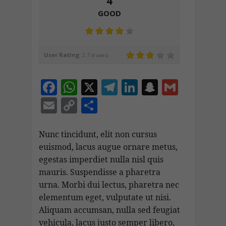
4
GOOD
User Rating
:
2.7
(
4
votes)
F
W
X
T
Li
S
G
ac
h
el
n
n
m
E
C
C
e
at
e
k
a
ai
m
o
o
b
s
gr
e
p
l
ai
p
n
Nunc tincidunt, elit non cursus
o
A
a
dI
c
euismod, lacus augue ornare metus,
l
y
di
egestas imperdiet nulla nisl quis
o
p
m
n
h
Li
vi
mauris. Suspendisse a pharetra
k
p
at
n
di
urna. Morbi dui lectus, pharetra nec
k
elementum eget, vulputate ut nisi.
Aliquam accumsan, nulla sed feugiat
vehicula, lacus justo semper libero,