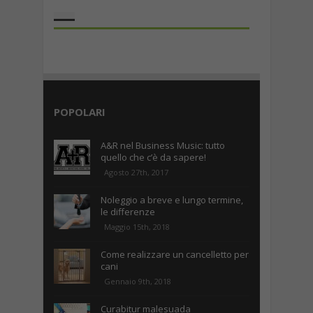
the rank way
POPOLARI
A&R nel Business Music: tutto
quello che c’è da sapere!
Agosto 27th, 2017
Noleggio a breve e lungo termine,
le differenze
Maggio 15th, 2018
Come realizzare un cancelletto per
cani
Gennaio 9th, 2018
Curabitur malesuada