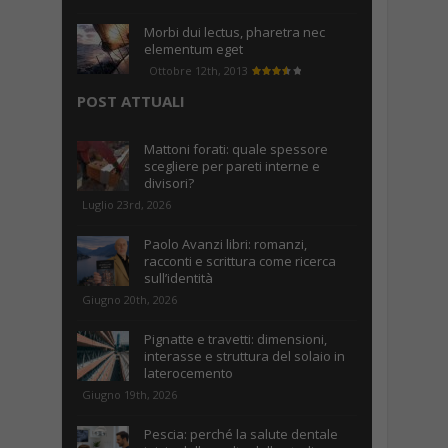
Morbi dui lectus, pharetra nec
elementum eget
Ottobre 12th, 2013
POST ATTUALI
Mattoni forati: quale spessore
scegliere per pareti interne e
divisori?
Luglio 23rd, 2026
Paolo Avanzi libri: romanzi,
racconti e scrittura come ricerca
sull’identità
Giugno 20th, 2026
Pignatte e travetti: dimensioni,
interasse e struttura del solaio in
laterocemento
Giugno 19th, 2026
Pescia: perché la salute dentale