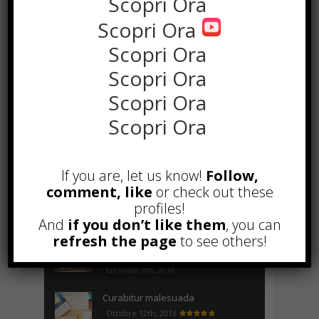
Scopri Ora
Scopri Ora
the rank way
Scopri Ora
Scopri Ora
Scopri Ora
POPOLARI
Scopri Ora
A&R nel Business Music: tutto
quello che c’è da sapere!
Agosto 27th, 2017
If you are, let us know!
Follow,
Noleggio a breve e lungo termine,
comment, like
or check out these
le differenze
profiles!
Maggio 15th, 2018
And
if you don’t like them
, you can
refresh the page
to see others!
Come realizzare un cancelletto per
cani
Gennaio 9th, 2018
Curabitur malesuada
Ottobre 12th, 2013