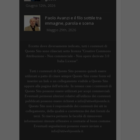
Giugno 12th, 2026
Paolo Avanzi e il filo sottile tra
immagine, parola e scena
Maggio 29th, 2026
Eccetto dove diversamente indicato, tutti i contenuti di
Questo Sito sono rilasciati sotto licenza "Creative Commons
Attribuzione - Non commerciale - Non opere derivate 3.0
Italia License".
Tutti i contenuti di Questo Sito possono quindi essere
utilizzati a patto di citare sempre Questo Sito come fonte ed
inserire un link o un collegamento visibile a Questo Sito
oppure alla pagina dell'articolo. In nessun caso i contenuti di
Questo Sito possono essere utilizzati per scopi commerciali.
Eventuali permessi ulteriori relativi all'utilizzo dei contenuti
pubblicati possono essere richiesti a info@sitiwebjoomla.it.
Questo Sito non è responsabile dei contenuti dei siti in
collegamento, della qualità o correttezza dei dati forniti da
terzi. Si riserva pertanto la facoltà di rimuovere
informazioni ritenute offensive o contrarie al buon costume.
Eventuali segnalazioni possono essere inviate a
info@sitiwebjoomla.it.