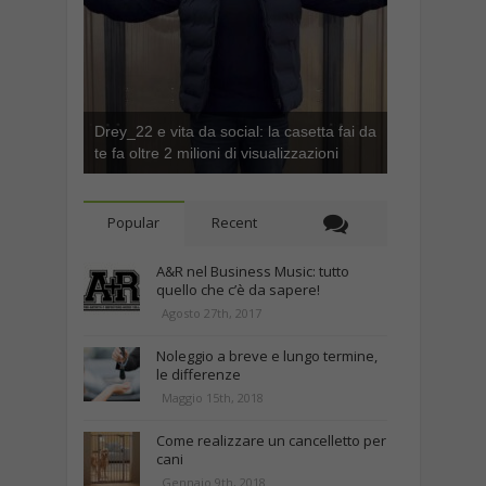
Drey_22 e vita da social: la casetta fai da
te fa oltre 2 milioni di visualizzazioni
Popular
Recent
A&R nel Business Music: tutto
quello che c’è da sapere!
Agosto 27th, 2017
Noleggio a breve e lungo termine,
le differenze
Maggio 15th, 2018
Come realizzare un cancelletto per
cani
Gennaio 9th, 2018