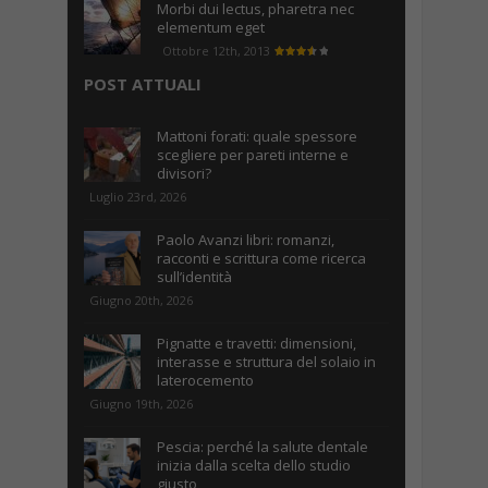
Morbi dui lectus, pharetra nec
elementum eget
Ottobre 12th, 2013
POST ATTUALI
Mattoni forati: quale spessore
scegliere per pareti interne e
divisori?
Luglio 23rd, 2026
Paolo Avanzi libri: romanzi,
racconti e scrittura come ricerca
sull’identità
Giugno 20th, 2026
Pignatte e travetti: dimensioni,
interasse e struttura del solaio in
laterocemento
Giugno 19th, 2026
Pescia: perché la salute dentale
inizia dalla scelta dello studio
giusto