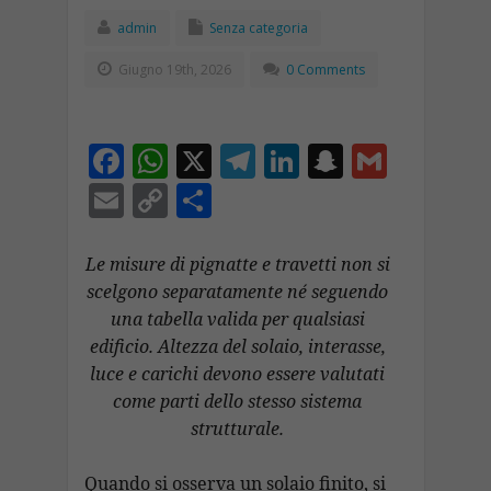
admin
Senza categoria
Giugno 19th, 2026
0 Comments
F
W
X
T
Li
S
G
ac
h
el
n
n
m
E
C
C
e
at
e
k
a
ai
m
o
o
b
s
gr
e
p
l
ai
p
n
Le misure di pignatte e travetti non si
o
A
a
dI
c
scelgono separatamente né seguendo
l
y
di
una tabella valida per qualsiasi
o
p
m
n
h
Li
vi
edificio. Altezza del solaio, interasse,
k
p
at
n
di
luce e carichi devono essere valutati
k
come parti dello stesso sistema
strutturale.
Quando si osserva un solaio finito, si