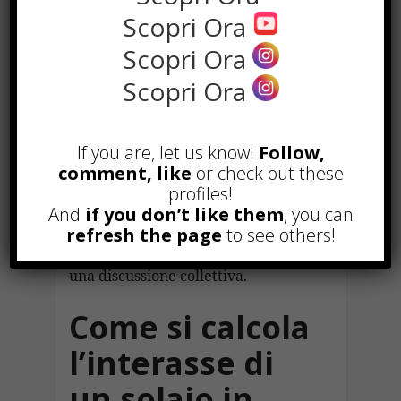
nervature di 50 centimetri con un
Scopri Ora
travetto da 12 centimetri e di 52
centimetri con un travetto da 14
Scopri Ora
centimetri.
Scopri Ora
Non si può quindi stabilire
l’interasse acquistando prima le
If you are, let us know!
Follow,
pignatte e chiedendosi dopo dove
comment, like
or check out these
sistemare i travetti. Il sistema deve
profiles!
essere compatibile fin dall’inizio,
And
if you don’t like them
, you can
dettaglio elementare che in cantiere
refresh the page
to see others!
riesce comunque a trasformarsi in
una discussione collettiva.
Come si calcola
l’interasse di
un solaio in