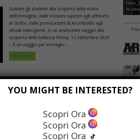
Drey_22
Guidare gli studenti alla scoperta della storia
fa oltr
dell’immagine, dalle incisioni rupestri agli affreschi
di Giotto, dalle provocazioni di Arcimboldo agli
Popu
attuali videogame, in un avvincente viaggio alla
scoperta della bellezza Roma, 12 settembre 2025
– È un viaggio per immagini ...
Read more
YOU MIGHT BE INTERESTED?
Scopri Ora
Scopri Ora
Scopri Ora