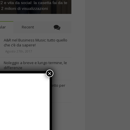
 e vita da social: la casetta fai da te
e 2 milioni di visualizzazioni
lar
Recent
A&R nel Business Music: tutto quello
che c’è da sapere!
Agosto 27th, 2017
Noleggio a breve e lungo termine, le
differenze
×
Maggio 15th, 2018
Come realizzare un cancelletto per
cani
Gennaio 9th, 2018
Curabitur malesuada
Ottobre 12th, 2013