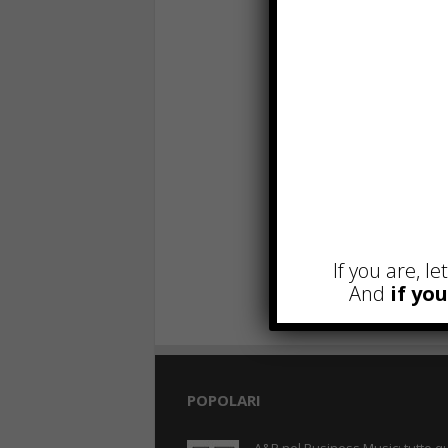
If you are, l
And
if yo
POPOLARI