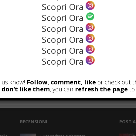
Scopri Ora
NEWS
Scopri Ora
Scopri Ora
Scopri Ora
Scopri Ora
Scopri Ora
et us know!
Follow, comment, like
or check out t
u don’t like them
, you can
refresh the page
to 
the rank way
RECENSIONI
POST A