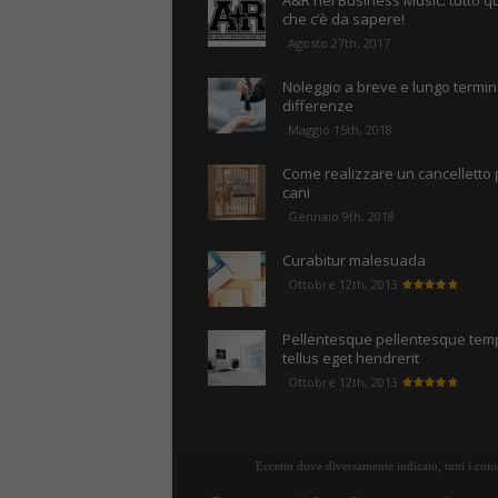
A&R nel Business Music: tutto q
che c’è da sapere!
Agosto 27th, 2017
Noleggio a breve e lungo termine
differenze
Maggio 15th, 2018
Come realizzare un cancelletto 
cani
Gennaio 9th, 2018
Curabitur malesuada
Ottobre 12th, 2013
Pellentesque pellentesque tem
tellus eget hendrerit
Ottobre 12th, 2013
Eccetto dove diversamente indicato, tutti i con