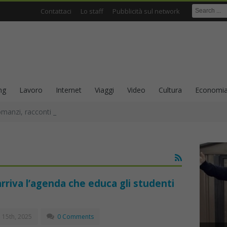
Contattaci
Lo staff
Pubblicità sul network
ng
Lavoro
Internet
Viaggi
Video
Cultura
Economi
omanzi, racconti e scrittura come ricerca sull’identità
rriva l’agenda che educa gli studenti
 15th, 2025
0 Comments