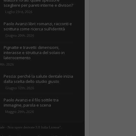
Mattoni forati: quale spessore
scegliere per pareti interne e divisori?
Luglio 23rd, 2026
Paolo Avanzi libri: romanzi, racconti e
scrittura come ricerca sull’identità
Giugno 20th, 2026
Pignatte e travetti: dimensioni,
interasse e struttura del solaio in
laterocemento
9th, 2026
Pescia: perché la salute dentale inizia
dalla scelta dello studio giusto
Giugno 12th, 2026
Paolo Avanzi e il filo sottile tra
immagine, parola e scena
Maggio 29th, 2026
ale - Non opere derivate 3.0 Italia License".