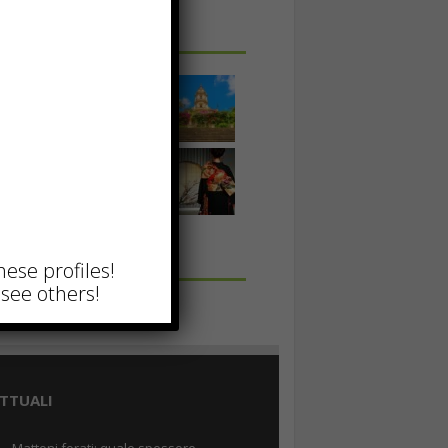
 IN UNA FOTO
hese profiles!
see others!
TTUALI