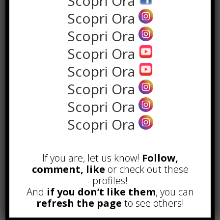
Scopri Ora
Scopri Ora
Scopri Ora
Scopri Ora
Scopri Ora
Scopri Ora
Scopri Ora
Scopri Ora
the rank way
If you are, let us know!
Follow,
comment, like
or check out these
POPOLARI
profiles!
And
if you don’t like them
, you can
A&R nel Business Music: tutto
refresh the page
to see others!
quello che c’è da sapere!
Agosto 27th, 2017