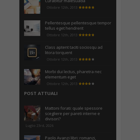
Curabitur malesuada
Ottobre 12th, 2013
Pellentesque pellentesque tempor
tellus eget hendrerit
Ottobre 12th, 2013
Class aptent taciti sociosqu ad
litora torquent
Ottobre 12th, 2013
Morbi dui lectus, pharetra nec
elementum eget
Ottobre 12th, 2013
POST ATTUALI
Mattoni forati: quale spessore
scegliere per pareti interne e
divisori?
Luglio 23rd, 2026
Paolo Avanzi libri: romanzi,