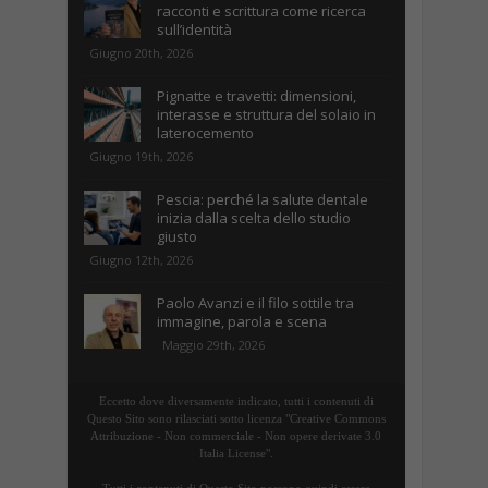
racconti e scrittura come ricerca
sull’identità
Giugno 20th, 2026
Pignatte e travetti: dimensioni,
interasse e struttura del solaio in
laterocemento
Giugno 19th, 2026
Pescia: perché la salute dentale
inizia dalla scelta dello studio
giusto
Giugno 12th, 2026
Paolo Avanzi e il filo sottile tra
immagine, parola e scena
Maggio 29th, 2026
Eccetto dove diversamente indicato, tutti i contenuti di
Questo Sito sono rilasciati sotto licenza "Creative Commons
Attribuzione - Non commerciale - Non opere derivate 3.0
Italia License".