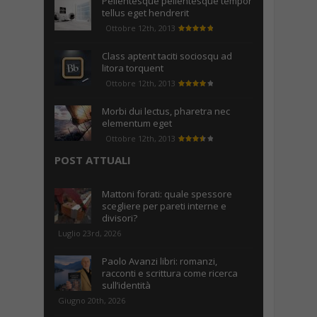
Pellentesque pellentesque tempor
tellus eget hendrerit
Ottobre 12th, 2013
Class aptent taciti sociosqu ad
litora torquent
Ottobre 12th, 2013
Morbi dui lectus, pharetra nec
elementum eget
Ottobre 12th, 2013
POST ATTUALI
Mattoni forati: quale spessore
scegliere per pareti interne e
divisori?
Luglio 23rd, 2026
Paolo Avanzi libri: romanzi,
racconti e scrittura come ricerca
sull’identità
Giugno 20th, 2026