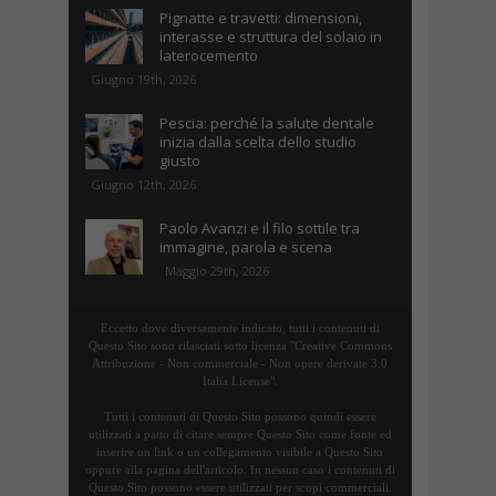
Pignatte e travetti: dimensioni,
interasse e struttura del solaio in
laterocemento
Giugno 19th, 2026
Pescia: perché la salute dentale
inizia dalla scelta dello studio
giusto
Giugno 12th, 2026
Paolo Avanzi e il filo sottile tra
immagine, parola e scena
Maggio 29th, 2026
Eccetto dove diversamente indicato, tutti i contenuti di
Questo Sito sono rilasciati sotto licenza "Creative Commons
Attribuzione - Non commerciale - Non opere derivate 3.0
Italia License".
Tutti i contenuti di Questo Sito possono quindi essere
utilizzati a patto di citare sempre Questo Sito come fonte ed
inserire un link o un collegamento visibile a Questo Sito
oppure alla pagina dell'articolo. In nessun caso i contenuti di
Questo Sito possono essere utilizzati per scopi commerciali.