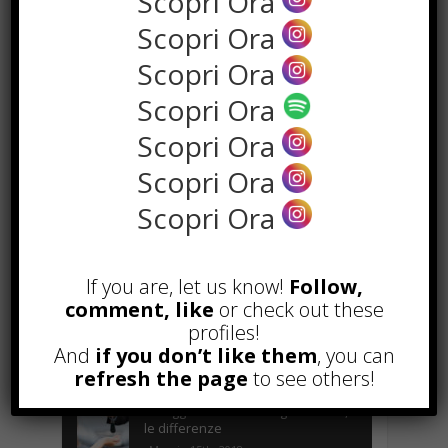
Scopri Ora
Scopri Ora
Scopri Ora
Scopri Ora
Scopri Ora
Scopri Ora
Scopri Ora
the rank way
If you are, let us know!
Follow,
POPOLARI
comment, like
or check out these
profiles!
A&R nel Business Music: tutto
quello che c’è da sapere!
And
if you don’t like them
, you can
Agosto 27th, 2017
refresh the page
to see others!
Noleggio a breve e lungo termine,
le differenze