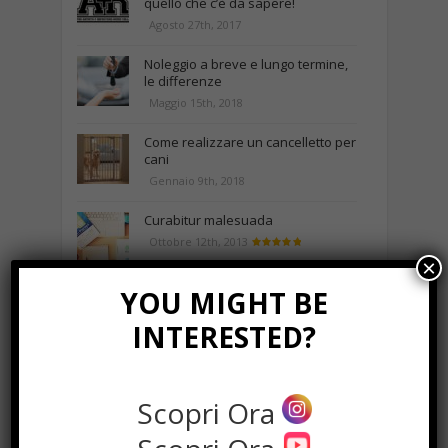
quello che c’è da sapere!
Agosto 27th, 2017
Noleggio a breve e lungo termine,
le differenze
Maggio 15th, 2018
Come realizzare un cancelletto per
cani
Gennaio 9th, 2018
Curabitur malesuada
Ottobre 12th, 2013
×
YOU MIGHT BE
NEWS IN UNA FOTO
INTERESTED?
Scopri Ora