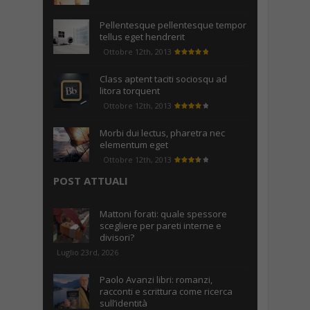
Pellentesque pellentesque tempor
tellus eget hendrerit
Ottobre 12th, 2013
Class aptent taciti sociosqu ad
litora torquent
Ottobre 12th, 2013
Morbi dui lectus, pharetra nec
elementum eget
Ottobre 12th, 2013
POST ATTUALI
Mattoni forati: quale spessore
scegliere per pareti interne e
divisori?
Luglio 23rd, 2026
Paolo Avanzi libri: romanzi,
racconti e scrittura come ricerca
sull’identità