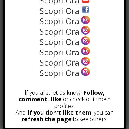
Scopri Ora
Scopri Ora
Scopri Ora
Scopri Ora
Scopri Ora
Scopri Ora
Scopri Ora
Scopri Ora
the rank way
If you are, let us know!
Follow,
POPOLARI
comment, like
or check out these
profiles!
A&R nel Business Music: tutto
quello che c’è da sapere!
And
if you don’t like them
, you can
Agosto 27th, 2017
refresh the page
to see others!
Noleggio a breve e lungo termine,