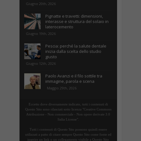
Giugno 20th, 2026
Pignatte e travetti: dimensioni,
interasse e struttura del solaio in
laterocemento
Giugno 19th, 2026
Pescia: perché la salute dentale
inizia dalla scelta dello studio
giusto
Giugno 12th, 2026
Paolo Avanzi e il filo sottile tra
immagine, parola e scena
Maggio 29th, 2026
Eccetto dove diversamente indicato, tutti i contenuti di
Questo Sito sono rilasciati sotto licenza "Creative Commons
Attribuzione - Non commerciale - Non opere derivate 3.0
Italia License".
Tutti i contenuti di Questo Sito possono quindi essere
utilizzati a patto di citare sempre Questo Sito come fonte ed
inserire un link o un collegamento visibile a Questo Sito