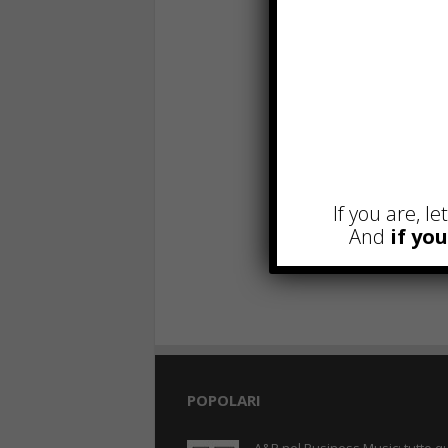
If you are, l
And
if yo
POPOLARI