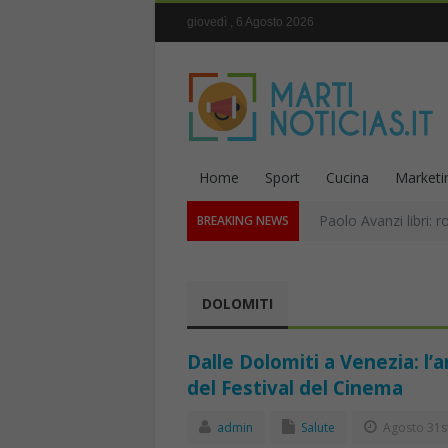
giovedì , 6 Agosto 2026
Home
Sport
Cucina
Marketi
Paolo Avanzi libri: r
BREAKING NEWS
DOLOMITI
Dalle Dolomiti a Venezia: l’a
del Festival del Cinema
admin
Salute
Agosto 31st