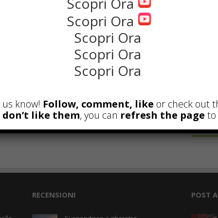
Scopri Ora
NEWS
Scopri Ora
Scopri Ora
Scopri Ora
Scopri Ora
et us know!
Follow, comment, like
or check out t
u don’t like them
, you can
refresh the page
to 
the rank way
RECENSIONI
POST A