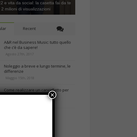
 e vita da social: la casetta fai da te
e 2 milioni di visualizzazioni
lar
Recent
A&R nel Business Music: tutto quello
che c’è da sapere!
Agosto 27th, 2017
Noleggio a breve e lungo termine, le
differenze
Maggio 15th, 2018
Come realizzare un cancelletto per
×
cani
Gennaio 9th, 2018
Curabitur malesuada
Ottobre 12th, 2013