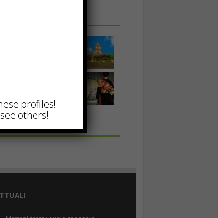
 IN UNA FOTO
hese profiles!
see others!
TTUALI