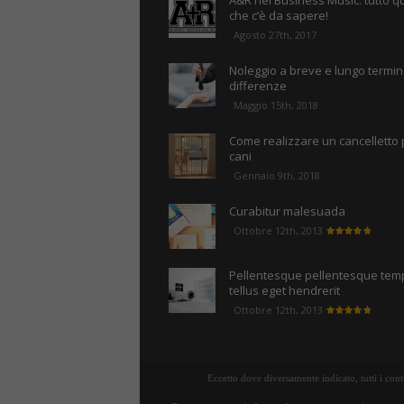
A&R nel Business Music: tutto q
che c’è da sapere!
Agosto 27th, 2017
Noleggio a breve e lungo termine
differenze
Maggio 15th, 2018
Come realizzare un cancelletto 
cani
Gennaio 9th, 2018
Curabitur malesuada
Ottobre 12th, 2013
Pellentesque pellentesque tem
tellus eget hendrerit
Ottobre 12th, 2013
Eccetto dove diversamente indicato, tutti i con