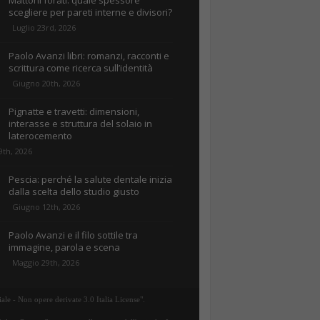
Mattoni forati: quale spessore
scegliere per pareti interne e divisori?
Luglio 23rd, 2026
Paolo Avanzi libri: romanzi, racconti e
scrittura come ricerca sull’identità
Giugno 20th, 2026
Pignatte e travetti: dimensioni,
interasse e struttura del solaio in
laterocemento
9th, 2026
Pescia: perché la salute dentale inizia
dalla scelta dello studio giusto
Giugno 12th, 2026
Paolo Avanzi e il filo sottile tra
immagine, parola e scena
Maggio 29th, 2026
ale - Non opere derivate 3.0 Italia License".