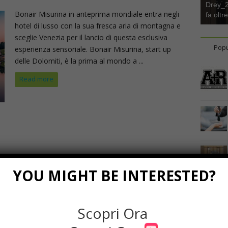
Drey_22
Bonair Misurina in anteprima mondiale entra negli
fa oltr
hotel di lusso con la sua fresca aria di montagna e
sceglie Venezia per il lancio di questa esclusiva
Popu
esperienza sensoriale. Bonair Misurina, start up
delle Dolomiti, è la prima al mondo a ...
Read more
YOU MIGHT BE INTERESTED?
Scopri Ora