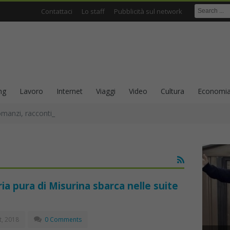
Contattaci
Lo staff
Pubblicità sul network
ng
Lavoro
Internet
Viaggi
Video
Cultura
Economi
omanzi, racconti e scrittura come ricerca sull’identità
ria pura di Misurina sbarca nelle suite
, 2018
0 Comments