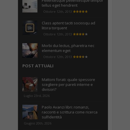
Pellentesque pellentesque tempor
tellus eget hendrerit
Ottobre 12th, 2013
Class aptent taciti sociosqu ad
litora torquent
Ottobre 12th, 2013
Morbi dui lectus, pharetra nec
elementum eget
Ottobre 12th, 2013
POST ATTUALI
Mattoni forati: quale spessore
scegliere per pareti interne e
divisori?
Luglio 23rd, 2026
Paolo Avanzi libri: romanzi,
racconti e scrittura come ricerca
sull’identità
Giugno 20th, 2026