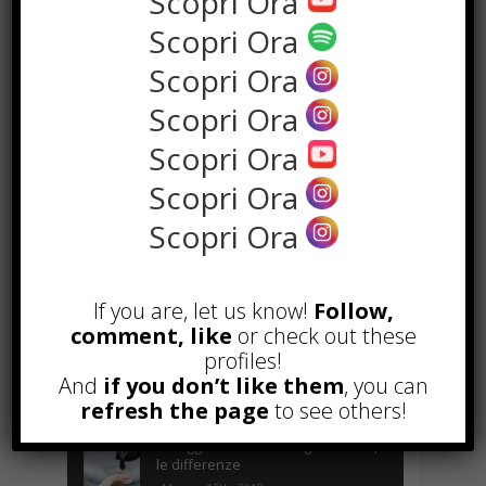
Scopri Ora
Scopri Ora
Scopri Ora
Scopri Ora
Scopri Ora
Scopri Ora
Scopri Ora
the rank way
If you are, let us know!
Follow,
POPOLARI
comment, like
or check out these
profiles!
A&R nel Business Music: tutto
quello che c’è da sapere!
And
if you don’t like them
, you can
Agosto 27th, 2017
refresh the page
to see others!
Noleggio a breve e lungo termine,
le differenze