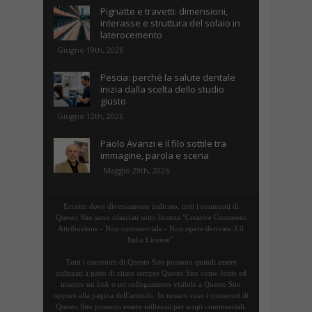
Pignatte e travetti: dimensioni,
interasse e struttura del solaio in
laterocemento
Giugno 19th, 2026
Pescia: perché la salute dentale
inizia dalla scelta dello studio
giusto
Giugno 12th, 2026
Paolo Avanzi e il filo sottile tra
immagine, parola e scena
Maggio 29th, 2026
Eccetto dove diversamente indicato, tutti i contenuti di
Questo Sito sono rilasciati sotto licenza "Creative Commons
Attribuzione - Non commerciale - Non opere derivate 3.0
Italia License".
Tutti i contenuti di Questo Sito possono quindi essere
utilizzati a patto di citare sempre Questo Sito come fonte ed
inserire un link o un collegamento visibile a Questo Sito
oppure alla pagina dell'articolo. In nessun caso i contenuti di
Questo Sito possono essere utilizzati per scopi commerciali.