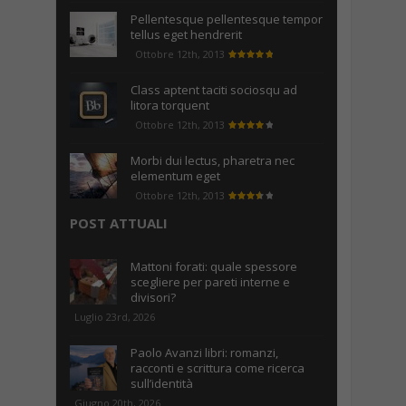
Pellentesque pellentesque tempor
tellus eget hendrerit
Ottobre 12th, 2013
Class aptent taciti sociosqu ad
litora torquent
Ottobre 12th, 2013
Morbi dui lectus, pharetra nec
elementum eget
Ottobre 12th, 2013
POST ATTUALI
Mattoni forati: quale spessore
scegliere per pareti interne e
divisori?
Luglio 23rd, 2026
Paolo Avanzi libri: romanzi,
racconti e scrittura come ricerca
sull’identità
Giugno 20th, 2026