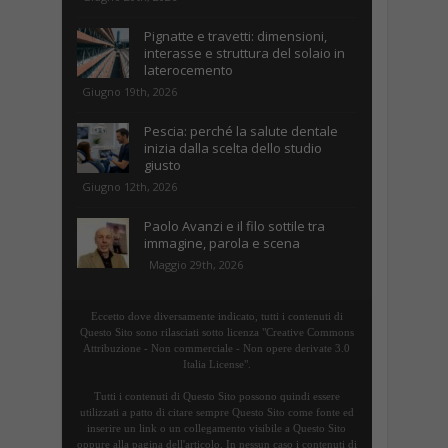
Pignatte e travetti: dimensioni,
interasse e struttura del solaio in
laterocemento
Giugno 19th, 2026
Pescia: perché la salute dentale
inizia dalla scelta dello studio
giusto
Giugno 12th, 2026
Paolo Avanzi e il filo sottile tra
immagine, parola e scena
Maggio 29th, 2026
Eccetto dove diversamente indicato, tutti i contenuti di
Questo Sito sono rilasciati sotto licenza "Creative Commons
Attribuzione - Non commerciale - Non opere derivate 3.0
Italia License".
Tutti i contenuti di Questo Sito possono quindi essere
utilizzati a patto di citare sempre Questo Sito come fonte ed
inserire un link o un collegamento visibile a Questo Sito
oppure alla pagina dell'articolo. In nessun caso i contenuti di