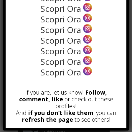
Scopri Ora
Scopri Ora
Scopri Ora
Scopri Ora
Scopri Ora
Scopri Ora
the rank way
Scopri Ora
POPOLARI
If you are, let us know!
Follow,
comment, like
or check out these
A&R nel Business Music: tutto
profiles!
quello che c’è da sapere!
And
if you don’t like them
, you can
Agosto 27th, 2017
refresh the page
to see others!
Noleggio a breve e lungo termine,