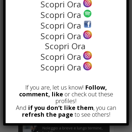
Scopri Ora
Scopri Ora
Scopri Ora
Scopri Ora
Scopri Ora
Scopri Ora
Scopri Ora
the rank way
If you are, let us know!
Follow,
POPOLARI
comment, like
or check out these
profiles!
A&R nel Business Music: tutto
And
if you don’t like them
, you can
quello che c’è da sapere!
refresh the page
to see others!
Agosto 27th, 2017
Noleggio a breve e lungo termine,