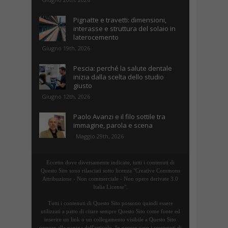
Pignatte e travetti: dimensioni,
interasse e struttura del solaio in
laterocemento
Giugno 19th, 2026
Pescia: perché la salute dentale
inizia dalla scelta dello studio
giusto
Giugno 12th, 2026
Paolo Avanzi e il filo sottile tra
immagine, parola e scena
Maggio 29th, 2026
Eccetto dove diversamente indicato, tutti i contenuti di
Questo Sito sono rilasciati sotto licenza "Creative Commons
Attribuzione - Non commerciale - Non opere derivate 3.0
Italia License".
Tutti i contenuti di Questo Sito possono quindi essere
utilizzati a patto di citare sempre Questo Sito come fonte ed
inserire un link o un collegamento visibile a Questo Sito
oppure alla pagina dell'articolo. In nessun caso i contenuti di