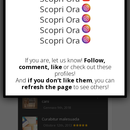
Scopri Ora
the rank way
Scopri Ora
Scopri Ora
POPOLARI
Scopri Ora
A&R nel Business Music: tutto
quello che c’è da sapere!
If you are, let us know!
Follow,
Agosto 27th, 2017
comment, like
or check out these
profiles!
Noleggio a breve e lungo termine,
le differenze
And
if you don’t like them
, you can
Maggio 15th, 2018
refresh the page
to see others!
Come realizzare un cancelletto per
cani
Gennaio 9th, 2018
Curabitur malesuada
Ottobre 12th, 2013