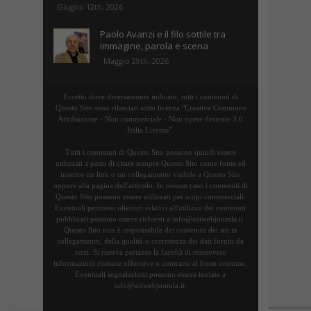
Giugno 12th, 2026
Paolo Avanzi e il filo sottile tra
immagine, parola e scena
Maggio 29th, 2026
Eccetto dove diversamente indicato, tutti i contenuti di
Questo Sito sono rilasciati sotto licenza "Creative Commons
Attribuzione - Non commerciale - Non opere derivate 3.0
Italia License".
Tutti i contenuti di Questo Sito possono quindi essere
utilizzati a patto di citare sempre Questo Sito come fonte ed
inserire un link o un collegamento visibile a Questo Sito
oppure alla pagina dell'articolo. In nessun caso i contenuti di
Questo Sito possono essere utilizzati per scopi commerciali.
Eventuali permessi ulteriori relativi all'utilizzo dei contenuti
pubblicati possono essere richiesti a info@sitiwebjoomla.it.
Questo Sito non è responsabile dei contenuti dei siti in
collegamento, della qualità o correttezza dei dati forniti da
terzi. Si riserva pertanto la facoltà di rimuovere
informazioni ritenute offensive o contrarie al buon costume.
Eventuali segnalazioni possono essere inviate a
info@sitiwebjoomla.it.