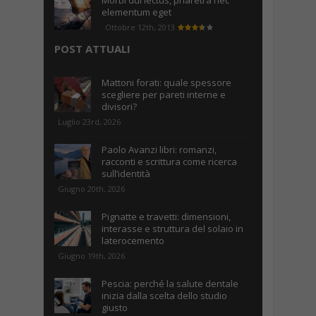
Morbi dui lectus, pharetra nec
elementum eget
Ottobre 12th, 2013
POST ATTUALI
Mattoni forati: quale spessore
scegliere per pareti interne e
divisori?
Luglio 23rd, 2026
Paolo Avanzi libri: romanzi,
racconti e scrittura come ricerca
sull’identità
Giugno 20th, 2026
Pignatte e travetti: dimensioni,
interasse e struttura del solaio in
laterocemento
Giugno 19th, 2026
Pescia: perché la salute dentale
inizia dalla scelta dello studio
giusto