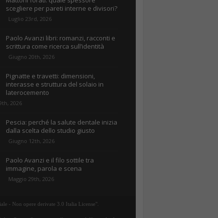
Mattoni forati: quale spessore
scegliere per pareti interne e divisori?
Luglio 23rd, 2026
Paolo Avanzi libri: romanzi, racconti e
scrittura come ricerca sull’identità
Giugno 20th, 2026
Pignatte e travetti: dimensioni,
interasse e struttura del solaio in
laterocemento
9th, 2026
Pescia: perché la salute dentale inizia
dalla scelta dello studio giusto
Giugno 12th, 2026
Paolo Avanzi e il filo sottile tra
immagine, parola e scena
Maggio 29th, 2026
ale - Non opere derivate 3.0 Italia License".