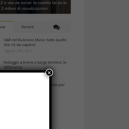
 e vita da social: la casetta fai da te
e 2 milioni di visualizzazioni
lar
Recent
A&R nel Business Music: tutto quello
che c’è da sapere!
Agosto 27th, 2017
Noleggio a breve e lungo termine, le
differenze
×
Maggio 15th, 2018
Come realizzare un cancelletto per
cani
Gennaio 9th, 2018
Curabitur malesuada
Ottobre 12th, 2013