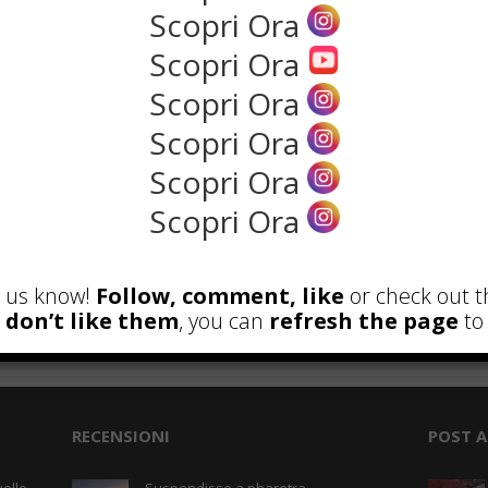
Scopri Ora
NEWS
Scopri Ora
Scopri Ora
Scopri Ora
Scopri Ora
Scopri Ora
et us know!
Follow, comment, like
or check out t
u don’t like them
, you can
refresh the page
to 
the rank way
RECENSIONI
POST A