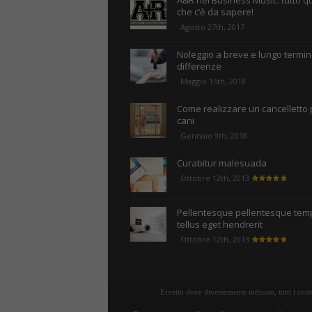
A&R nel Business Music: tutto q
che c’è da sapere!
Agosto 27th, 2017
Noleggio a breve e lungo termine
differenze
Maggio 15th, 2018
Come realizzare un cancelletto 
cani
Gennaio 9th, 2018
Curabitur malesuada
Ottobre 12th, 2013
Pellentesque pellentesque tem
tellus eget hendrerit
Ottobre 12th, 2013
Eccetto dove diversamente indicato, tutti i con