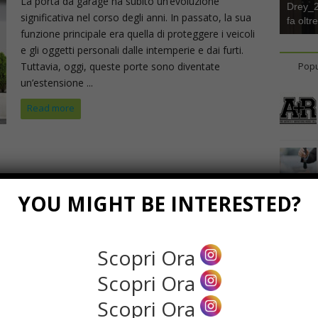
La porta da garage ha subito un’evoluzione
Drey_22
significativa nel corso degli anni. In passato, la sua
fa oltr
funzione principale era quella di proteggere i veicoli
e gli oggetti personali dalle intemperie e dai furti.
Tuttavia, oggi, queste porte sono diventate
Popu
un’estensione ...
Read more
YOU MIGHT BE INTERESTED?
Scopri Ora
Scopri Ora
Scopri Ora