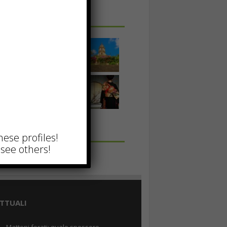
 IN UNA FOTO
hese profiles!
see others!
TTUALI