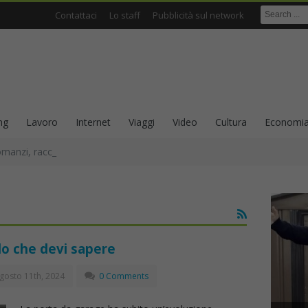
Contattaci
Lo staff
Pubblicità sul network
ng
Lavoro
Internet
Viaggi
Video
Cultura
Economi
omanzi, racconti e scrittura come ricerca sull’identità
lo che devi sapere
gosto 11th, 2024
0 Comments