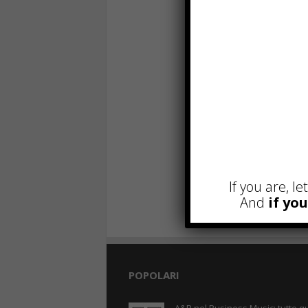
If you are, l
And
if yo
POPOLARI