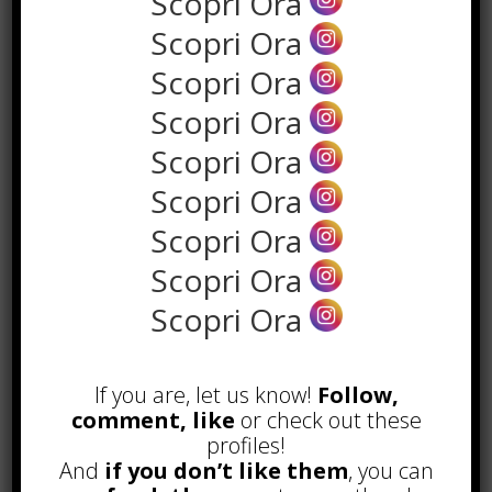
Scopri Ora
Scopri Ora
Scopri Ora
Scopri Ora
Scopri Ora
Scopri Ora
Scopri Ora
Scopri Ora
the rank way
Scopri Ora
POPOLARI
If you are, let us know!
Follow,
A&R nel Business Music: tutto
comment, like
or check out these
quello che c’è da sapere!
profiles!
Agosto 27th, 2017
And
if you don’t like them
, you can