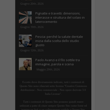
Giugno 20th, 2026
Pignatte e travetti: dimensioni,
interasse e struttura del solaio in
laterocemento
Giugno 19th, 2026
Pescia: perché la salute dentale
inizia dalla scelta dello studio
giusto
Giugno 12th, 2026
Paolo Avanzi e il filo sottile tra
immagine, parola e scena
Maggio 29th, 2026
Eccetto dove diversamente indicato, tutti i contenuti di
Questo Sito sono rilasciati sotto licenza "Creative Commons
Attribuzione - Non commerciale - Non opere derivate 3.0
Italia License".
Tutti i contenuti di Questo Sito possono quindi essere
utilizzati a patto di citare sempre Questo Sito come fonte ed
inserire un link o un collegamento visibile a Questo Sito