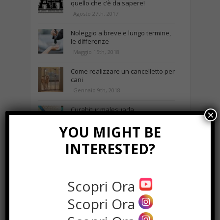
quello che c’è da sapere!
Agosto 27th, 2017
Noleggio a breve e lungo termine,
le differenze
Maggio 15th, 2018
Come realizzare un cancelletto per
cani
Gennaio 9th, 2018
Curabitur malesuada
×
Ottobre 12th, 2013
YOU MIGHT BE
INTERESTED?
NEWS IN UNA FOTO
Scopri Ora
Scopri Ora