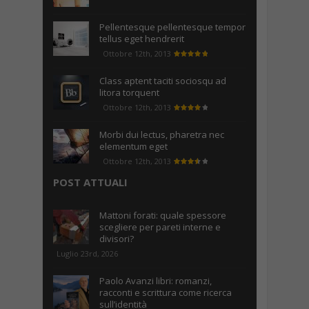
Pellentesque pellentesque tempor
tellus eget hendrerit
Ottobre 12th, 2013
Class aptent taciti sociosqu ad
litora torquent
Ottobre 12th, 2013
Morbi dui lectus, pharetra nec
elementum eget
Ottobre 12th, 2013
POST ATTUALI
Mattoni forati: quale spessore
scegliere per pareti interne e
divisori?
Luglio 23rd, 2026
Paolo Avanzi libri: romanzi,
racconti e scrittura come ricerca
sull’identità