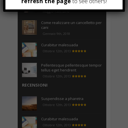
refresh the page
to see others!
Noleggio a breve e lungo termine,
le differenze
Maggio 15th, 2018
Come realizzare un cancelletto per
cani
Gennaio 9th, 2018
Curabitur malesuada
Ottobre 12th, 2013
Pellentesque pellentesque tempor
tellus eget hendrerit
Ottobre 12th, 2013
RECENSIONI
Suspendisse a pharetra
Ottobre 12th, 2013
Curabitur malesuada
Ottobre 12th, 2013