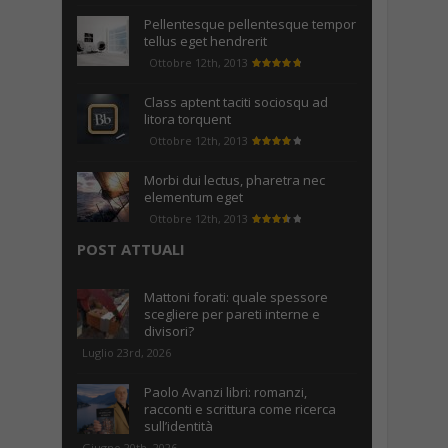
Pellentesque pellentesque tempor
tellus eget hendrerit
Ottobre 12th, 2013
Class aptent taciti sociosqu ad
litora torquent
Ottobre 12th, 2013
Morbi dui lectus, pharetra nec
elementum eget
Ottobre 12th, 2013
POST ATTUALI
Mattoni forati: quale spessore
scegliere per pareti interne e
divisori?
Luglio 23rd, 2026
Paolo Avanzi libri: romanzi,
racconti e scrittura come ricerca
sull’identità
Giugno 20th, 2026