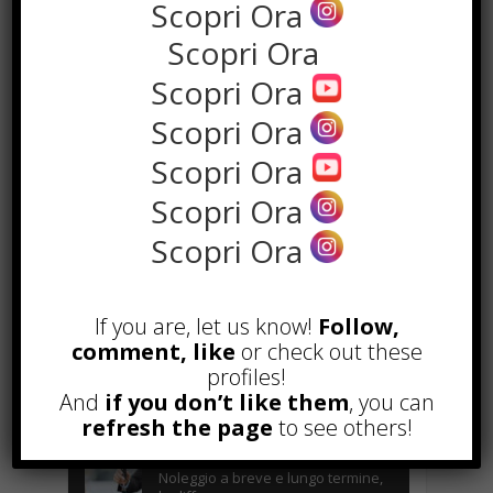
Scopri Ora
Scopri Ora
Scopri Ora
Scopri Ora
Scopri Ora
Scopri Ora
Scopri Ora
the rank way
If you are, let us know!
Follow,
POPOLARI
comment, like
or check out these
profiles!
A&R nel Business Music: tutto
And
if you don’t like them
, you can
quello che c’è da sapere!
refresh the page
to see others!
Agosto 27th, 2017
Noleggio a breve e lungo termine,