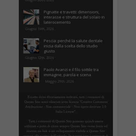
Pignatte e travetti: dimensioni,
interasse e struttura del solaio in
laterocemento
Giugno 19th, 2026
Pescia: perché la salute dentale
inizia dalla scelta dello studio
giusto
Giugno 12th, 2026
Paolo Avanzi e il filo sottile tra
immagine, parola e scena
Maggio 29th, 2026
Eccetto dove diversamente indicato, tutti i contenuti di
Questo Sito sono rilasciati sotto licenza "Creative Commons
Attribuzione - Non commerciale - Non opere derivate 3.0
Italia License".
Tutti i contenuti di Questo Sito possono quindi essere
utilizzati a patto di citare sempre Questo Sito come fonte ed
inserire un link o un collegamento visibile a Questo Sito
oppure alla pagina dell'articolo. In nessun caso i contenuti di