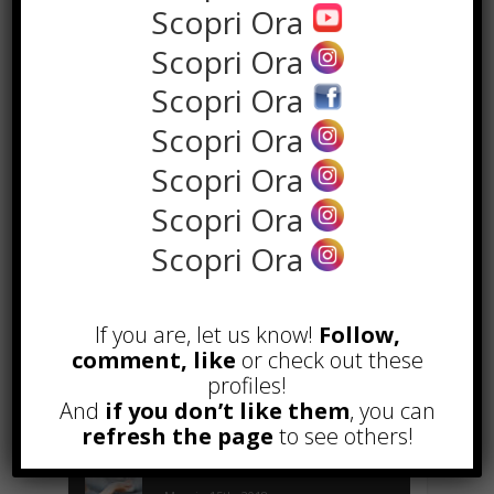
Scopri Ora
Scopri Ora
Scopri Ora
Scopri Ora
Scopri Ora
Scopri Ora
the rank way
Scopri Ora
POPOLARI
If you are, let us know!
Follow,
comment, like
or check out these
A&R nel Business Music: tutto
profiles!
quello che c’è da sapere!
And
if you don’t like them
, you can
Agosto 27th, 2017
refresh the page
to see others!
Noleggio a breve e lungo termine,
le differenze