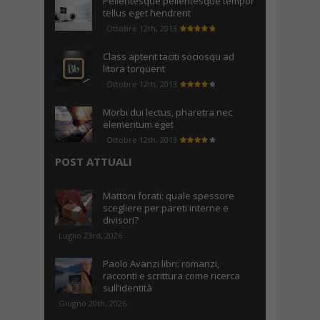
Pellentesque pellentesque tempor
tellus eget hendrerit
Ottobre 12th, 2013
Class aptent taciti sociosqu ad
litora torquent
Ottobre 12th, 2013
Morbi dui lectus, pharetra nec
elementum eget
Ottobre 12th, 2013
POST ATTUALI
Mattoni forati: quale spessore
scegliere per pareti interne e
divisori?
Luglio 23rd, 2026
Paolo Avanzi libri: romanzi,
racconti e scrittura come ricerca
sull’identità
Giugno 20th, 2026