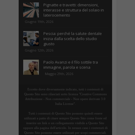
Pignatte e travetti: dimensioni,
interasse e struttura del solaio in
laterocemento
Giugno 19th, 2026
Pescia: perché la salute dentale
inizia dalla scelta dello studio
giusto
Giugno 12th, 2026
Paolo Avanzi e il filo sottile tra
immagine, parola e scena
Maggio 29th, 2026
Eccetto dove diversamente indicato, tutti i contenuti di
Questo Sito sono rilasciati sotto licenza "Creative Commons
Attribuzione - Non commerciale - Non opere derivate 3.0
Italia License".
Tutti i contenuti di Questo Sito possono quindi essere
utilizzati a patto di citare sempre Questo Sito come fonte ed
inserire un link o un collegamento visibile a Questo Sito
oppure alla pagina dell'articolo. In nessun caso i contenuti di
Questo Sito possono essere utilizzati per scopi commerciali.