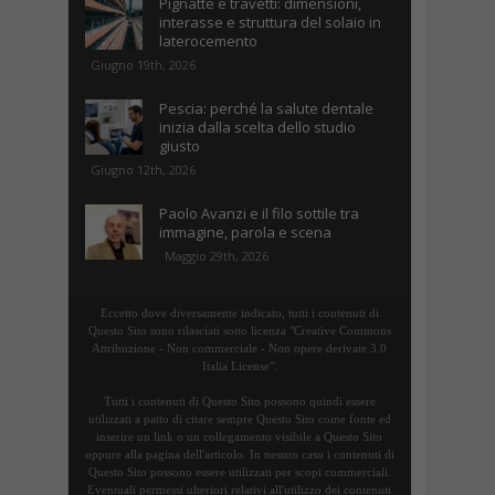
Pignatte e travetti: dimensioni,
interasse e struttura del solaio in
laterocemento
Giugno 19th, 2026
Pescia: perché la salute dentale
inizia dalla scelta dello studio
giusto
Giugno 12th, 2026
Paolo Avanzi e il filo sottile tra
immagine, parola e scena
Maggio 29th, 2026
Eccetto dove diversamente indicato, tutti i contenuti di
Questo Sito sono rilasciati sotto licenza "Creative Commons
Attribuzione - Non commerciale - Non opere derivate 3.0
Italia License".
Tutti i contenuti di Questo Sito possono quindi essere
utilizzati a patto di citare sempre Questo Sito come fonte ed
inserire un link o un collegamento visibile a Questo Sito
oppure alla pagina dell'articolo. In nessun caso i contenuti di
Questo Sito possono essere utilizzati per scopi commerciali.
Eventuali permessi ulteriori relativi all'utilizzo dei contenuti