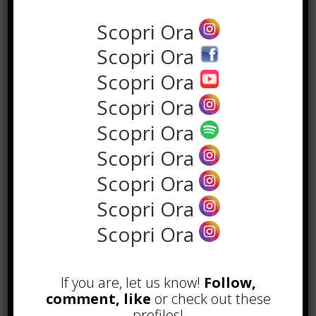
Scopri Ora
Scopri Ora
Scopri Ora
Scopri Ora
Scopri Ora
the rank way
Scopri Ora
Scopri Ora
POPOLARI
Scopri Ora
A&R nel Business Music: tutto
Scopri Ora
quello che c’è da sapere!
Agosto 27th, 2017
If you are, let us know!
Follow,
Noleggio a breve e lungo termine,
le differenze
comment, like
or check out these
Maggio 15th, 2018
profiles!