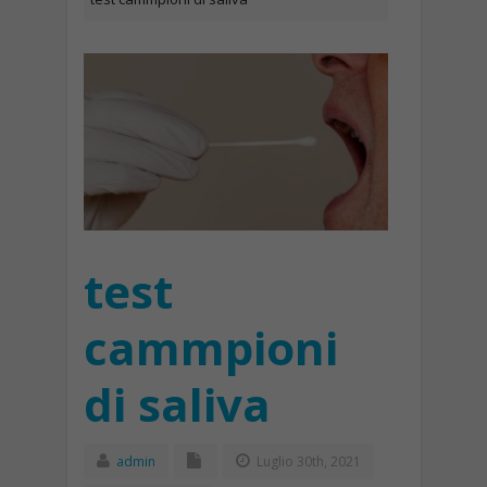
test
cammpioni
di saliva
admin
Luglio 30th, 2021