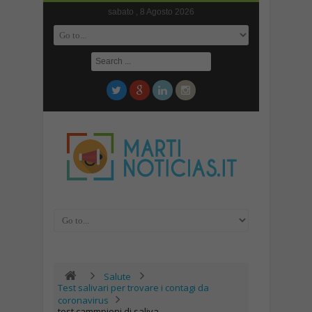
sabato , 8 Agosto 2026
Salute
Test salivari per trovare i contagi da
coronavirus
test cammpioni di saliva