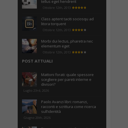
tellus eget hendrerit
Ottobre 12th, 2013
Class aptent taciti sociosqu ad
litora torquent
Ottobre 12th, 2013
Morbi dui lectus, pharetra nec
elementum eget
Ottobre 12th, 2013
POST ATTUALI
Mattoni forati: quale spessore
scegliere per pareti interne e
divisori?
Luglio 23rd, 2026
Paolo Avanzi libri: romanzi,
racconti e scrittura come ricerca
sull’identità
Giugno 20th, 2026