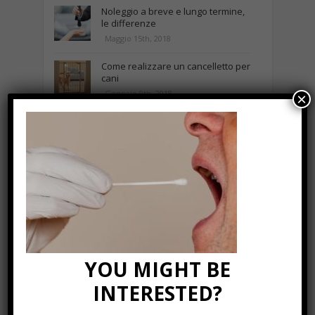
Noleggio a breve e lungo termine,
le differenze
Maggio 15th, 2018
Come realizzare un cancelletto per
cani
Gennaio 9th, 2018
×
Curabitur malesuada
Ottobre 12th, 2013
NEWS IN UNA FOTO
YOU MIGHT BE
INTERESTED?