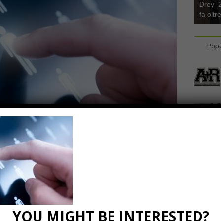
Drey_22
fa oltr
Popu
a lavoro
4
0 Comments
YOU MIGHT BE INTERESTED?