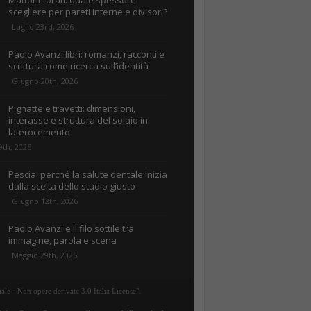
Mattoni forati: quale spessore
scegliere per pareti interne e divisori?
Luglio 23rd, 2026
Paolo Avanzi libri: romanzi, racconti e
scrittura come ricerca sull’identità
Giugno 20th, 2026
Pignatte e travetti: dimensioni,
interasse e struttura del solaio in
laterocemento
9th, 2026
Pescia: perché la salute dentale inizia
dalla scelta dello studio giusto
Giugno 12th, 2026
Paolo Avanzi e il filo sottile tra
immagine, parola e scena
Maggio 29th, 2026
ale - Non opere derivate 3.0 Italia License".