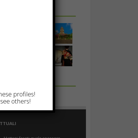
 IN UNA FOTO
hese profiles!
see others!
TTUALI