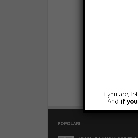
If you are, l
And
if yo
POPOLARI