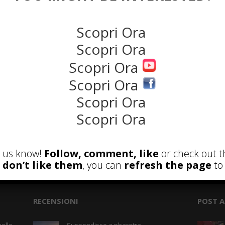
NEWS
Scopri Ora
Scopri Ora
Scopri Ora
Scopri Ora
Scopri Ora
Scopri Ora
et us know!
Follow, comment, like
or check out t
the rank way
u don’t like them
, you can
refresh the page
to 
RECENSIONI
POST A