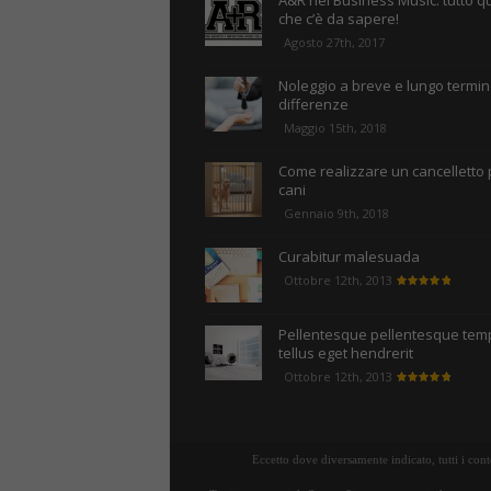
A&R nel Business Music: tutto q
che c’è da sapere!
Agosto 27th, 2017
Noleggio a breve e lungo termine
differenze
Maggio 15th, 2018
Come realizzare un cancelletto 
cani
Gennaio 9th, 2018
Curabitur malesuada
Ottobre 12th, 2013
Pellentesque pellentesque tem
tellus eget hendrerit
Ottobre 12th, 2013
Eccetto dove diversamente indicato, tutti i con