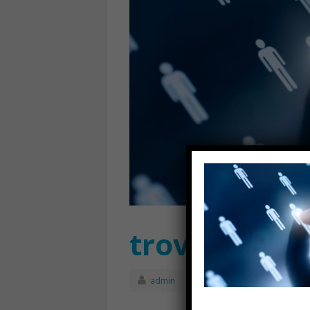
trovare forz
admin
Ottobre 15th, 202