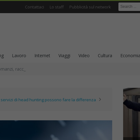
Contattaci
Lo staff
Pubblicità sul network
ng
Lavoro
Internet
Viaggi
Video
Cultura
Economi
omanzi, racconti e scrittura come ricerca sull’identità
 servizi di head hunting possono fare la differenza