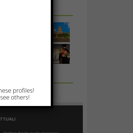
 IN UNA FOTO
hese profiles!
see others!
TTUALI