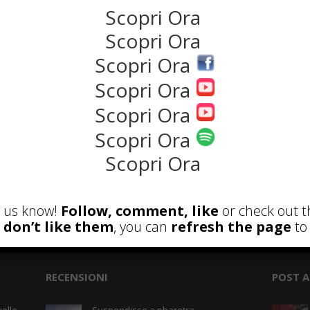
Scopri Ora
NEWS
Scopri Ora
Scopri Ora
Scopri Ora
Scopri Ora
Scopri Ora
Scopri Ora
et us know!
Follow, comment, like
or check out t
the rank way
u don’t like them
, you can
refresh the page
to 
RECENSIONI
POST A