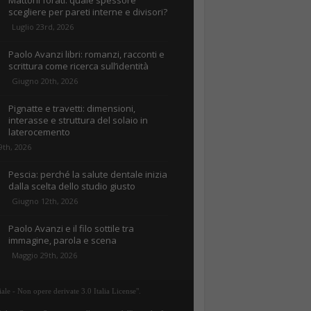
Mattoni forati: quale spessore
scegliere per pareti interne e divisori?
Luglio 23rd, 2026
Paolo Avanzi libri: romanzi, racconti e
scrittura come ricerca sull’identità
Giugno 20th, 2026
Pignatte e travetti: dimensioni,
interasse e struttura del solaio in
laterocemento
9th, 2026
Pescia: perché la salute dentale inizia
dalla scelta dello studio giusto
Giugno 12th, 2026
Paolo Avanzi e il filo sottile tra
immagine, parola e scena
Maggio 29th, 2026
ale - Non opere derivate 3.0 Italia License".