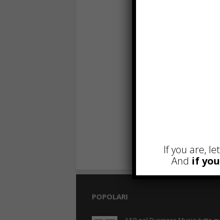
If you are, l
And
if yo
POPOLARI