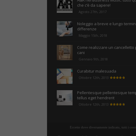
A&R nel Business Music: tutto q
che c’è da sapere!
Agosto 27th, 2017
Noleggio a breve e lungo termine
differenze
Maggio 15th, 2018
Come realizzare un cancelletto 
cani
Gennaio 9th, 2018
Curabitur malesuada
Ottobre 12th, 2013
Pellentesque pellentesque tem
tellus eget hendrerit
Ottobre 12th, 2013
Eccetto dove diversamente indicato, tutti i con