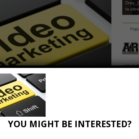
Drey_22
fa oltr
Popu
-aziendale
YOU MIGHT BE INTERESTED?
0 Comments