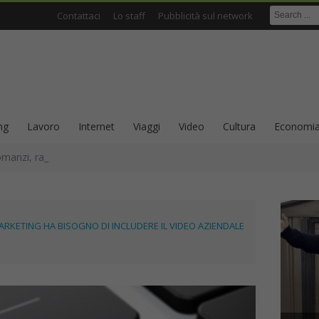
Contattaci
Lo staff
Pubblicità sul network
ng
Lavoro
Internet
Viaggi
Video
Cultura
Economi
omanzi, racconti e scrittura come ricerca sull’identità
MARKETING HA BISOGNO DI INCLUDERE IL VIDEO AZIENDALE