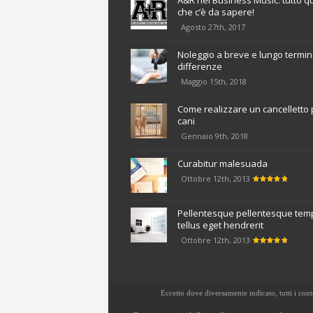
A&R nel Business Music: tutto q
che c’è da sapere!
Agosto 27th, 2017
Noleggio a breve e lungo termine
differenze
Maggio 15th, 2018
Come realizzare un cancelletto 
cani
Gennaio 9th, 2018
Curabitur malesuada
Ottobre 12th, 2013
Pellentesque pellentesque tem
tellus eget hendrerit
Ottobre 12th, 2013
Eccetto dove diversamente indicato, tutti i con