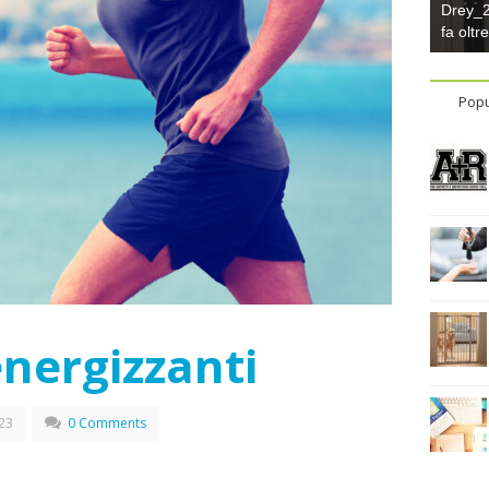
Drey_22
fa oltr
Popu
energizzanti
23
0 Comments