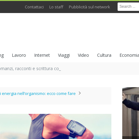
Contattaci
Lo staff
Pubblicità sul network
ng
Lavoro
Internet
Viaggi
Video
Cultura
Economi
omanzi, racconti e scrittura come ricerca sull’identità
 di energia nell’organismo: ecco come fare