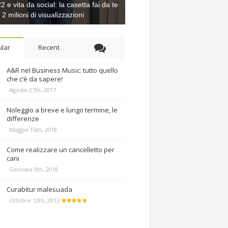
 e vita da social: la casetta fai da te
e 2 milioni di visualizzazioni
lar
Recent
A&R nel Business Music: tutto quello
che c’è da sapere!
Agosto 27th, 2017
Noleggio a breve e lungo termine, le
differenze
Maggio 15th, 2018
Come realizzare un cancelletto per
cani
Gennaio 9th, 2018
Curabitur malesuada
Ottobre 12th, 2013