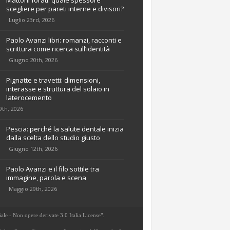
Mattoni forati: quale spessore
scegliere per pareti interne e divisori?
Luglio 23rd, 2026
Paolo Avanzi libri: romanzi, racconti e
scrittura come ricerca sull’identità
Giugno 20th, 2026
Pignatte e travetti: dimensioni,
interasse e struttura del solaio in
laterocemento
9th, 2026
Pescia: perché la salute dentale inizia
dalla scelta dello studio giusto
Giugno 12th, 2026
Paolo Avanzi e il filo sottile tra
immagine, parola e scena
Maggio 29th, 2026
ale - Non opere derivate 3.0 Italia License".