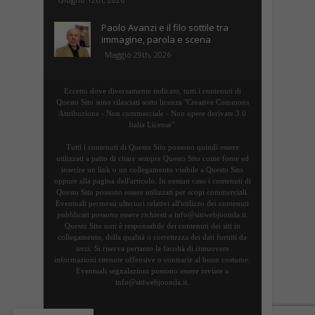
Paolo Avanzi e il filo sottile tra
immagine, parola e scena
Maggio 29th, 2026
Eccetto dove diversamente indicato, tutti i contenuti di
Questo Sito sono rilasciati sotto licenza "Creative Commons
Attribuzione - Non commerciale - Non opere derivate 3.0
Italia License".
Tutti i contenuti di Questo Sito possono quindi essere
utilizzati a patto di citare sempre Questo Sito come fonte ed
inserire un link o un collegamento visibile a Questo Sito
oppure alla pagina dell'articolo. In nessun caso i contenuti di
Questo Sito possono essere utilizzati per scopi commerciali.
Eventuali permessi ulteriori relativi all'utilizzo dei contenuti
pubblicati possono essere richiesti a info@sitiwebjoomla.it.
Questo Sito non è responsabile dei contenuti dei siti in
collegamento, della qualità o correttezza dei dati forniti da
terzi. Si riserva pertanto la facoltà di rimuovere
informazioni ritenute offensive o contrarie al buon costume.
Eventuali segnalazioni possono essere inviate a
info@sitiwebjoomla.it.