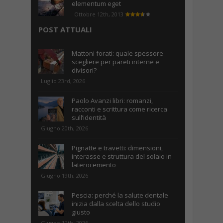
elementum eget
Ottobre 12th, 2013
POST ATTUALI
Mattoni forati: quale spessore
scegliere per pareti interne e
divisori?
Luglio 23rd, 2026
Paolo Avanzi libri: romanzi,
racconti e scrittura come ricerca
sull’identità
Giugno 20th, 2026
Pignatte e travetti: dimensioni,
interasse e struttura del solaio in
laterocemento
Giugno 19th, 2026
Pescia: perché la salute dentale
inizia dalla scelta dello studio
giusto
Giugno 12th, 2026