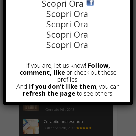
Scopri Ora
Scopri Ora
the rank way
Scopri Ora
Scopri Ora
POPOLARI
Scopri Ora
A&R nel Business Music: tutto
quello che c’è da sapere!
Agosto 27th, 2017
If you are, let us know!
Follow,
comment, like
or check out these
Noleggio a breve e lungo termine,
profiles!
le differenze
And
if you don’t like them
, you can
Maggio 15th, 2018
refresh the page
to see others!
Come realizzare un cancelletto per
cani
Gennaio 9th, 2018
Curabitur malesuada
Ottobre 12th, 2013