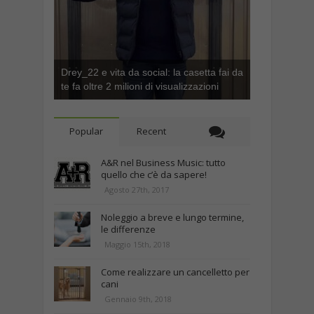
Drey_22 e vita da social: la casetta fai da
te fa oltre 2 milioni di visualizzazioni
Popular
Recent
A&R nel Business Music: tutto
quello che c’è da sapere!
Agosto 27th, 2017
Noleggio a breve e lungo termine,
le differenze
Maggio 15th, 2018
Come realizzare un cancelletto per
cani
Gennaio 9th, 2018