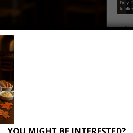
Drey_22
fa oltr
Popu
ucca centro
2025
0 Comments
YOU MIGHT BE INTERESTED?