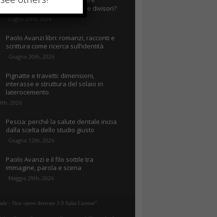
Mattoni forati: quale spessore
scegliere per pareti interne e divisori?
Luglio 23rd, 2026
Paolo Avanzi libri: romanzi, racconti e
scrittura come ricerca sull’identità
Giugno 20th, 2026
Pignatte e travetti: dimensioni,
interasse e struttura del solaio in
laterocemento
9th, 2026
Pescia: perché la salute dentale inizia
dalla scelta dello studio giusto
Giugno 12th, 2026
Paolo Avanzi e il filo sottile tra
immagine, parola e scena
Maggio 29th, 2026
ale - Non opere derivate 3.0 Italia License".