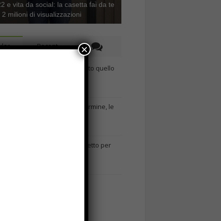
 e vita da social: la casetta fai da te
e 2 milioni di visualizzazioni
lar
Recent
×
A&R nel Business Music: tutto quello
che c’è da sapere!
Agosto 27th, 2017
Noleggio a breve e lungo termine, le
differenze
Maggio 15th, 2018
Come realizzare un cancelletto per
cani
Gennaio 9th, 2018
Curabitur malesuada
Ottobre 12th, 2013