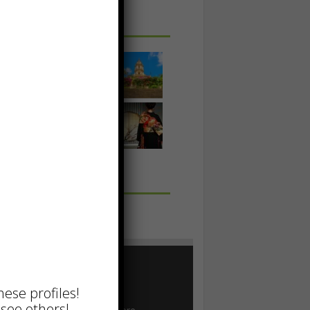
 IN UNA FOTO
TTUALI
hese profiles!
see others!