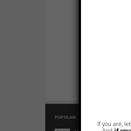
POPOLARI
If you are, l
And
if yo