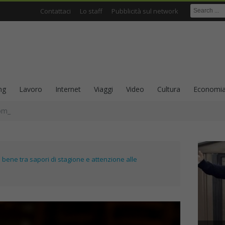
Contattaci
Lo staff
Pubblicità sul network
ng
Lavoro
Internet
Viaggi
Video
Cultura
Economi
omanzi, racconti e scrittura come ricerca sull’iden_
bene tra sapori di stagione e attenzione alle