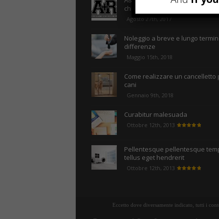
A&R nel Business Music: tutto q
che c’è da sapere!
Agosto 27th, 2017
Noleggio a breve e lungo termine
differenze
Maggio 15th, 2018
Come realizzare un cancelletto 
cani
Gennaio 9th, 2018
Curabitur malesuada
Ottobre 12th, 2013
Pellentesque pellentesque tem
tellus eget hendrerit
Ottobre 12th, 2013
Eccetto dove diversamente indicato, tutti i con