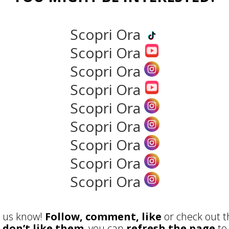
NEWS
Scopri Ora
Scopri Ora
Scopri Ora
Scopri Ora
Scopri Ora
Scopri Ora
Scopri Ora
Scopri Ora
the rank way
Scopri Ora
RECENSIONI
POST A
et us know!
Follow, comment, like
or check out t
u don’t like them
, you can
refresh the page
to 