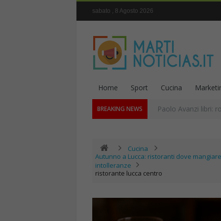
sabato , 8 Agosto 2026
Home
Sport
Cucina
Marketi
Paolo Avanzi libri: r
BREAKING NEWS
Cucina
Autunno a Lucca: ristoranti dove mangiare 
intolleranze
ristorante lucca centro