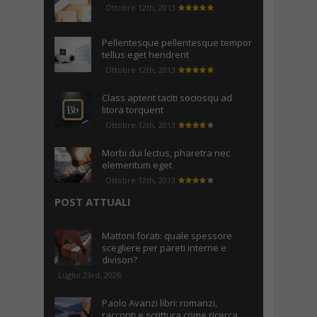
Ottobre 12th, 2013
Pellentesque pellentesque tempor
tellus eget hendrerit
Ottobre 12th, 2013
Class aptent taciti sociosqu ad
litora torquent
Ottobre 12th, 2013
Morbi dui lectus, pharetra nec
elementum eget
Ottobre 12th, 2013
POST ATTUALI
Mattoni forati: quale spessore
scegliere per pareti interne e
divisori?
Luglio 23rd, 2026
Paolo Avanzi libri: romanzi,
racconti e scrittura come ricerca