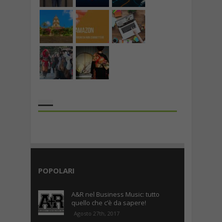
the rank way
POPOLARI
A&R nel Business Music: tutto
quello che c’è da sapere!
Agosto 27th, 2017