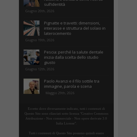
sull’identità
Giugno 20th, 2026
Pignatte e travetti: dimensioni,
interasse e struttura del solaio in
laterocemento
Giugno 19th, 2026
Pescia: perché la salute dentale
inizia dalla scelta dello studio
giusto
Giugno 12th, 2026
Paolo Avanzi e il filo sottile tra
immagine, parola e scena
Maggio 29th, 2026
Eccetto dove diversamente indicato, tutti i contenuti di
Questo Sito sono rilasciati sotto licenza "Creative Commons
Attribuzione - Non commerciale - Non opere derivate 3.0
Italia License".
Tutti i contenuti di Questo Sito possono quindi essere