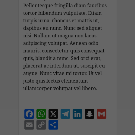
Pellentesque fringilla diam faucibus
tortor bibendum vulputate. Etiam
turpis urna, rhoncus et mattis ut,
dapibus eu nunc. Nunc sed aliquet
nisi. Nullam ut magna non lacus
adipiscing volutpat. Aenean odio
mauris, consectetur quis consequat
quis, blandit a nunc. Sed orci erat,
placerat ac interdum ut, suscipit eu
augue. Nunc vitae mi tortor. Ut vel
justo quis lectus elementum
ullamcorper volutpat vel libero.
F
W
X
T
Li
S
G
ac
h
el
n
n
m
E
C
C
e
at
e
k
a
ai
m
o
o