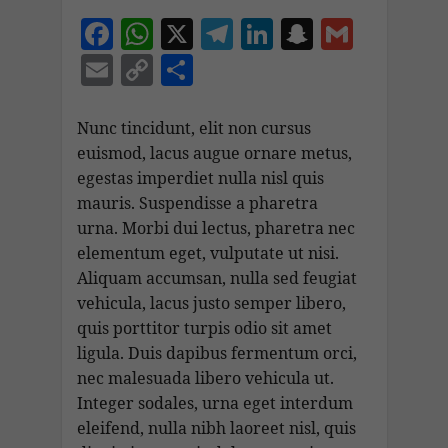
F
W
X
T
Li
S
G
ac
h
el
n
n
m
E
C
C
e
at
e
k
a
ai
m
o
o
b
s
gr
e
p
l
ai
p
n
Nunc tincidunt, elit non cursus
o
A
a
dI
c
euismod, lacus augue ornare metus,
l
y
di
egestas imperdiet nulla nisl quis
o
p
m
n
h
Li
vi
mauris. Suspendisse a pharetra
k
p
at
n
di
urna. Morbi dui lectus, pharetra nec
k
elementum eget, vulputate ut nisi.
Aliquam accumsan, nulla sed feugiat
vehicula, lacus justo semper libero,
quis porttitor turpis odio sit amet
ligula. Duis dapibus fermentum orci,
nec malesuada libero vehicula ut.
Integer sodales, urna eget interdum
eleifend, nulla nibh laoreet nisl, quis