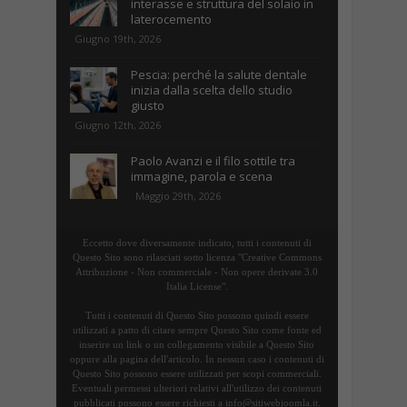
interasse e struttura del solaio in
laterocemento
Giugno 19th, 2026
Pescia: perché la salute dentale
inizia dalla scelta dello studio
giusto
Giugno 12th, 2026
Paolo Avanzi e il filo sottile tra
immagine, parola e scena
Maggio 29th, 2026
Eccetto dove diversamente indicato, tutti i contenuti di
Questo Sito sono rilasciati sotto licenza "Creative Commons
Attribuzione - Non commerciale - Non opere derivate 3.0
Italia License".
Tutti i contenuti di Questo Sito possono quindi essere
utilizzati a patto di citare sempre Questo Sito come fonte ed
inserire un link o un collegamento visibile a Questo Sito
oppure alla pagina dell'articolo. In nessun caso i contenuti di
Questo Sito possono essere utilizzati per scopi commerciali.
Eventuali permessi ulteriori relativi all'utilizzo dei contenuti
pubblicati possono essere richiesti a info@sitiwebjoomla.it.