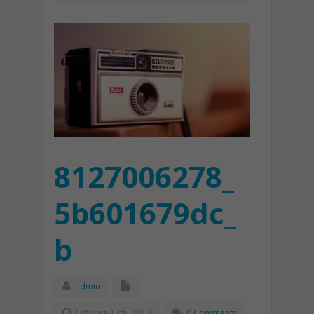
8127006278_
5b601679dc_
b
admin
Ottobre 12th, 2013
0 Comments