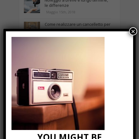
le differenze
Maggio 15th, 2018
Come realizzare un cancelletto per
cani
×
Gennaio 9th, 2018
Curabitur malesuada
Ottobre 12th, 2013
NEWS IN UNA FOTO
YOU MIGHT BE