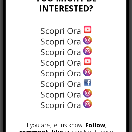
INTERESTED?
Scopri Ora
Scopri Ora
Scopri Ora
the rank way
Scopri Ora
Scopri Ora
POPOLARI
Scopri Ora
A&R nel Business Music: tutto
Scopri Ora
quello che c’è da sapere!
Agosto 27th, 2017
Scopri Ora
Noleggio a breve e lungo termine,
le differenze
If you are, let us know!
Follow,
Maggio 15th, 2018
comment, like
or check out these