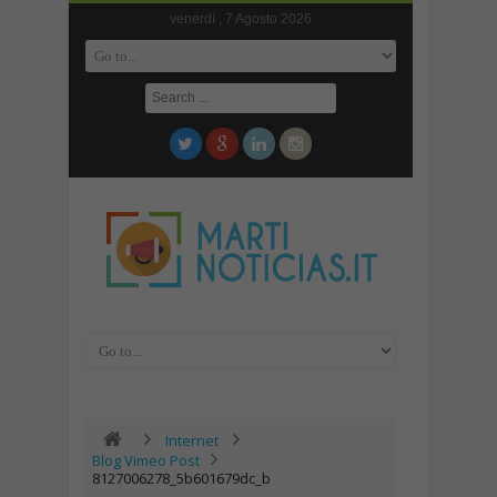
venerdì , 7 Agosto 2026
Internet
Blog Vimeo Post
8127006278_5b601679dc_b