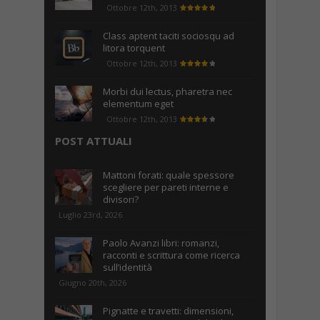
Ottobre 12th, 2013
Class aptent taciti sociosqu ad
litora torquent
Ottobre 12th, 2013
Morbi dui lectus, pharetra nec
elementum eget
Ottobre 12th, 2013
POST ATTUALI
Mattoni forati: quale spessore
scegliere per pareti interne e
divisori?
Luglio 23rd, 2026
Paolo Avanzi libri: romanzi,
racconti e scrittura come ricerca
sull’identità
Giugno 20th, 2026
Pignatte e travetti: dimensioni,