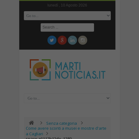
lunedì , 10 Agosto 2026
Senza categoria
Come avere sconti a musei e mostre d'arte
a Cagliari
space-g1112b12de_1280