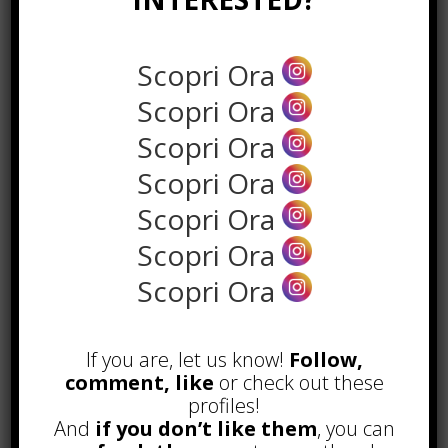
Scopri Ora
Scopri Ora
Scopri Ora
Scopri Ora
the rank way
Scopri Ora
Scopri Ora
POPOLARI
Scopri Ora
A&R nel Business Music: tutto
quello che c’è da sapere!
If you are, let us know!
Follow,
Agosto 27th, 2017
comment, like
or check out these
Noleggio a breve e lungo termine,
profiles!
le differenze
And
if you don’t like them
, you can
Maggio 15th, 2018