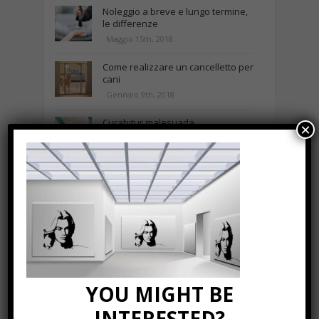
Noleggio a breve e lungo termine,
le differenze
Maggio 15th, 2018
Come realizzare un cancelletto per
cani
Gennaio 9th, 2018
Curabitur malesuada
×
Ottobre 12th, 2013
NEWS IN UNA FOTO
YOU MIGHT BE
INTERESTED?