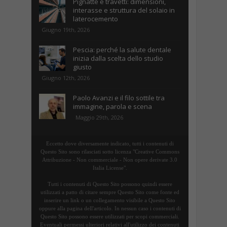
Pignatte e travetti: dimensioni,
interasse e struttura del solaio in
laterocemento
Giugno 19th, 2026
Pescia: perché la salute dentale
inizia dalla scelta dello studio
giusto
Giugno 12th, 2026
Paolo Avanzi e il filo sottile tra
immagine, parola e scena
Maggio 29th, 2026
Eccetto dove diversamente indicato, tutti i contenuti di
Questo Sito sono rilasciati sotto licenza "Creative Commons
Attribuzione - Non commerciale - Non opere derivate 3.0
Italia License".
Tutti i contenuti di Questo Sito possono quindi essere
utilizzati a patto di citare sempre Questo Sito come fonte ed
inserire un link o un collegamento visibile a Questo Sito
oppure alla pagina dell'articolo. In nessun caso i contenuti di
Questo Sito possono essere utilizzati per scopi commerciali.
Eventuali permessi ulteriori relativi all'utilizzo dei contenuti