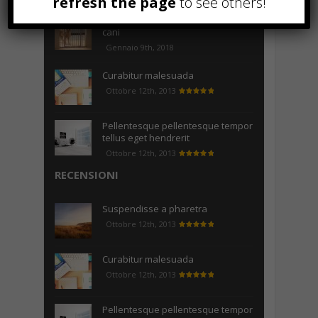
refresh the page
to see others!
Come realizzare un cancelletto per
cani
Gennaio 9th, 2018
Curabitur malesuada
Ottobre 12th, 2013
Pellentesque pellentesque tempor
tellus eget hendrerit
Ottobre 12th, 2013
RECENSIONI
Suspendisse a pharetra
Ottobre 12th, 2013
Curabitur malesuada
Ottobre 12th, 2013
Pellentesque pellentesque tempor