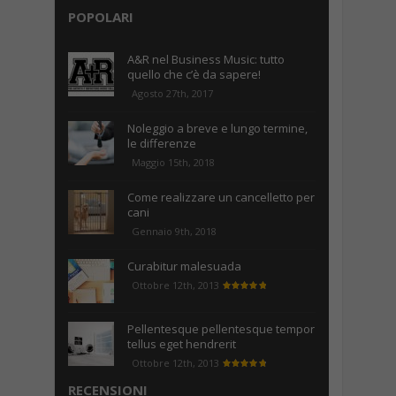
POPOLARI
A&R nel Business Music: tutto
quello che c’è da sapere!
Agosto 27th, 2017
Noleggio a breve e lungo termine,
le differenze
Maggio 15th, 2018
Come realizzare un cancelletto per
cani
Gennaio 9th, 2018
Curabitur malesuada
Ottobre 12th, 2013
Pellentesque pellentesque tempor
tellus eget hendrerit
Ottobre 12th, 2013
RECENSIONI