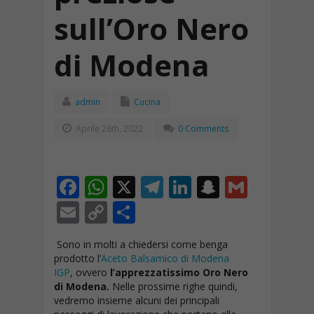
sull’Oro Nero
di Modena
admin
Cucina
Aprile 26th, 2022
0 Comments
F
W
X
T
Li
S
G
ac
h
el
n
n
m
E
C
C
e
at
e
k
a
ai
m
o
o
Sono in molti a chiedersi come benga
b
s
gr
e
p
l
ai
p
n
prodotto l’
Aceto Balsamico di Modena
o
A
a
dI
c
l
y
di
IGP
, ovvero
l’apprezzatissimo Oro Nero
di Modena.
Nelle prossime righe quindi,
o
p
m
n
h
Li
vi
vedremo insieme alcuni dei principali