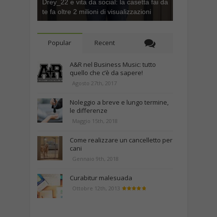
Drey_22 e vita da social: la casetta fai da
te fa oltre 2 milioni di visualizzazioni
Popular
Recent
A&R nel Business Music: tutto
quello che c’è da sapere!
Agosto 27th, 2017
Noleggio a breve e lungo termine,
le differenze
Maggio 15th, 2018
Come realizzare un cancelletto per
cani
Gennaio 9th, 2018
Curabitur malesuada
Ottobre 12th, 2013