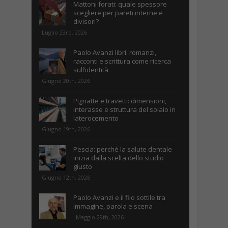
Mattoni forati: quale spessore
scegliere per pareti interne e
divisori?
Luglio 23rd, 2026
Paolo Avanzi libri: romanzi,
racconti e scrittura come ricerca
sull’identità
Giugno 20th, 2026
Pignatte e travetti: dimensioni,
interasse e struttura del solaio in
laterocemento
Giugno 19th, 2026
Pescia: perché la salute dentale
inizia dalla scelta dello studio
giusto
Giugno 12th, 2026
Paolo Avanzi e il filo sottile tra
immagine, parola e scena
Maggio 29th, 2026