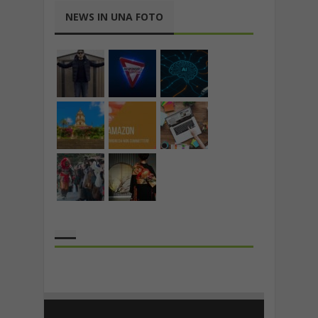
NEWS IN UNA FOTO
the rank way