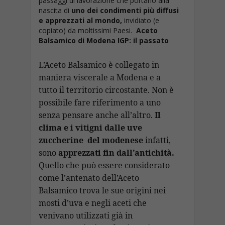
k
p
at
passaggi di lavorazione che portano alla
n
di
nascita di
uno dei condimenti più diffusi
k
e apprezzati al mondo,
invidiato (e
copiato) da moltissimi Paesi.
Aceto
Balsamico di Modena IGP: il passato
L’Aceto Balsamico è collegato in
maniera viscerale a Modena e a
tutto il territorio circostante. Non è
possibile fare riferimento a uno
senza pensare anche all’altro.
Il
clima e i vitigni dalle uve
zuccherine del modenese
infatti,
sono
apprezzati fin dall’antichità.
Quello che può essere considerato
come l’antenato dell’Aceto
Balsamico trova le sue origini nei
mosti d’uva e negli aceti che
venivano utilizzati già in