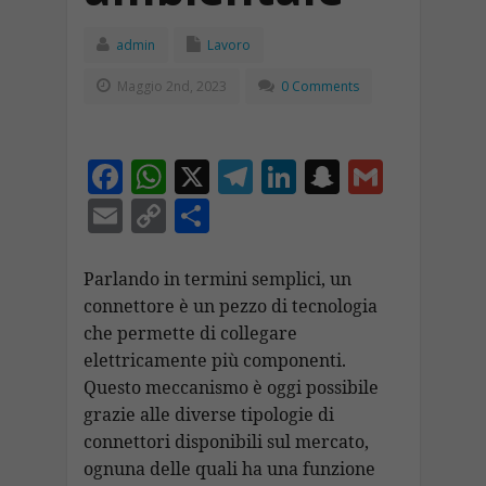
admin
Lavoro
Maggio 2nd, 2023
0 Comments
F
W
X
T
Li
S
G
ac
h
el
n
n
m
E
C
C
e
at
e
k
a
ai
m
o
o
b
s
gr
e
p
l
ai
p
n
Parlando in termini semplici, un
o
A
a
dI
c
connettore è un pezzo di tecnologia
l
y
di
che permette di collegare
o
p
m
n
h
Li
vi
elettricamente più componenti.
k
p
at
n
di
Questo meccanismo è oggi possibile
k
grazie alle diverse tipologie di
connettori disponibili sul mercato,
ognuna delle quali ha una funzione