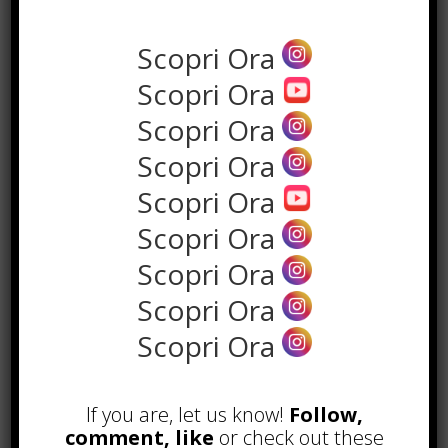
si impegna a garantire la massima
sicurezza e affidabilità in ogni
Scopri Ora
progetto che affronta, ponendo al
centro delle proprie attività la
Scopri Ora
soddisfazione dei clienti.
Scopri Ora
Scopri Ora
Scopri Ora
Scopri Ora
Scopri Ora
Scopri Ora
Scopri Ora
If you are, let us know!
Follow,
comment, like
or check out these