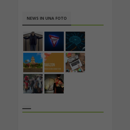
NEWS IN UNA FOTO
the rank way