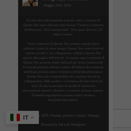
Maggio 29th, 2026
Eccetto dove diversamente indicato, tutti i contenuti di
Questo Sito sono rilasciati sotto licenza "Creative Commons
Attribuzione - Non commerciale - Non opere derivate 3.0
Italia License".
Tutti i contenuti di Questo Sito possono quindi essere
utilizzati a patto di citare sempre Questo Sito come fonte ed
inserire un link o un collegamento visibile a Questo Sito
oppure alla pagina dell'articolo. In nessun caso i contenuti di
Questo Sito possono essere utilizzati per scopi commerciali.
Eventuali permessi ulteriori relativi all'utilizzo dei contenuti
pubblicati possono essere richiesti a info@sitiwebjoomla.it.
Questo Sito non è responsabile dei contenuti dei siti in
collegamento, della qualità o correttezza dei dati forniti da
terzi. Si riserva pertanto la facoltà di rimuovere
informazioni ritenute offensive o contrarie al buon costume.
Eventuali segnalazioni possono essere inviate a
info@sitiwebjoomla.it.
Copyright 2016 |
Termini, privacy e cookie
|
Sitemap
|
IT
Powered by
Siti web Wordpress