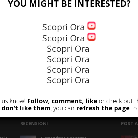
YOU MIGHT BE INTERESTED?
NEWS
Scopri Ora
Scopri Ora
Scopri Ora
Scopri Ora
Scopri Ora
Scopri Ora
the rank way
et us know!
Follow, comment, like
or check out t
u don’t like them
, you can
refresh the page
to 
RECENSIONI
POST A