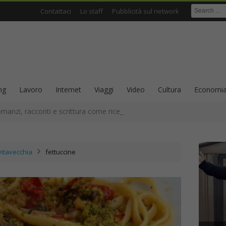
Contattaci
Lo staff
Pubblicità sul network
ng
Lavoro
Internet
Viaggi
Video
Cultura
Economi
omanzi, racconti e scrittura come ricerca sull’identità
vitavecchia
fettuccine