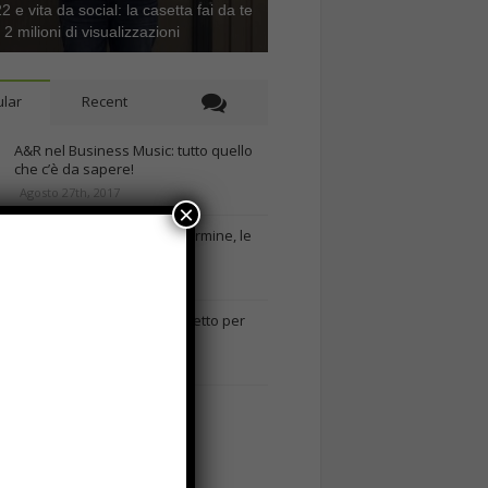
 e vita da social: la casetta fai da te
e 2 milioni di visualizzazioni
lar
Recent
A&R nel Business Music: tutto quello
che c’è da sapere!
Agosto 27th, 2017
×
Noleggio a breve e lungo termine, le
differenze
Maggio 15th, 2018
Come realizzare un cancelletto per
cani
Gennaio 9th, 2018
Curabitur malesuada
Ottobre 12th, 2013