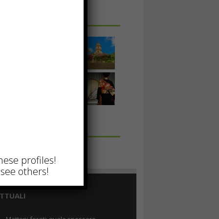
 IN UNA FOTO
hese profiles!
see others!
TTUALI