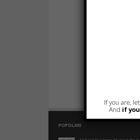
If you are, l
And
if yo
POPOLARI