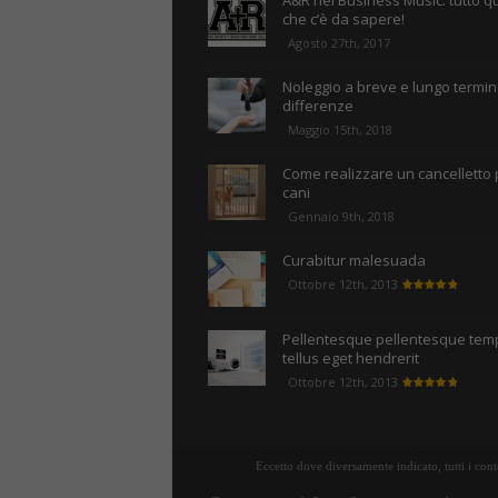
A&R nel Business Music: tutto q
che c’è da sapere!
Agosto 27th, 2017
Noleggio a breve e lungo termine
differenze
Maggio 15th, 2018
Come realizzare un cancelletto 
cani
Gennaio 9th, 2018
Curabitur malesuada
Ottobre 12th, 2013
Pellentesque pellentesque tem
tellus eget hendrerit
Ottobre 12th, 2013
Eccetto dove diversamente indicato, tutti i con