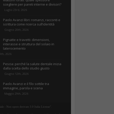
Mattoni forati: quale spessore
scegliere per pareti interne e divisori?
Luglio 23rd, 2026
Paolo Avanzi libri: romanzi, racconti e
scrittura come ricerca sull’identità
Giugno 20th, 2026
Pignatte e travetti: dimensioni,
interasse e struttura del solaio in
laterocemento
9th, 2026
Pescia: perché la salute dentale inizia
dalla scelta dello studio giusto
Giugno 12th, 2026
Paolo Avanzi e il filo sottile tra
immagine, parola e scena
Maggio 29th, 2026
ale - Non opere derivate 3.0 Italia License".