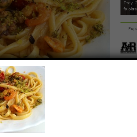
Drey_22
fa oltr
Popu
0 Comments