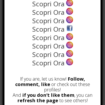
Scopri Ora
Scopri Ora
the rank way
Scopri Ora
Scopri Ora
POPOLARI
Scopri Ora
Scopri Ora
A&R nel Business Music: tutto
quello che c’è da sapere!
Scopri Ora
Agosto 27th, 2017
Scopri Ora
Noleggio a breve e lungo termine,
le differenze
Maggio 15th, 2018
If you are, let us know!
Follow,
Come realizzare un cancelletto per
comment, like
or check out these
cani
profiles!
Gennaio 9th, 2018
And
if you don’t like them
, you can
refresh the page
to see others!
Curabitur malesuada
Ottobre 12th, 2013