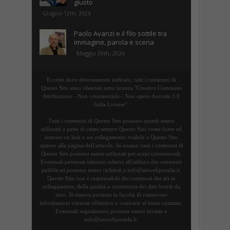
giusto
Giugno 12th, 2026
Paolo Avanzi e il filo sottile tra
immagine, parola e scena
Maggio 29th, 2026
Eccetto dove diversamente indicato, tutti i contenuti di
Questo Sito sono rilasciati sotto licenza "Creative Commons
Attribuzione - Non commerciale - Non opere derivate 3.0
Italia License".
Tutti i contenuti di Questo Sito possono quindi essere
utilizzati a patto di citare sempre Questo Sito come fonte ed
inserire un link o un collegamento visibile a Questo Sito
oppure alla pagina dell'articolo. In nessun caso i contenuti di
Questo Sito possono essere utilizzati per scopi commerciali.
Eventuali permessi ulteriori relativi all'utilizzo dei contenuti
pubblicati possono essere richiesti a info@sitiwebjoomla.it.
Questo Sito non è responsabile dei contenuti dei siti in
collegamento, della qualità o correttezza dei dati forniti da
terzi. Si riserva pertanto la facoltà di rimuovere
informazioni ritenute offensive o contrarie al buon costume.
Eventuali segnalazioni possono essere inviate a
info@sitiwebjoomla.it.