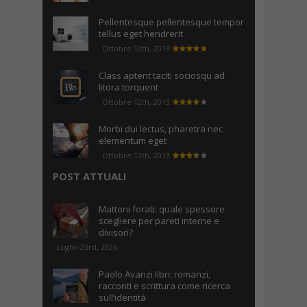
Pellentesque pellentesque tempor
tellus eget hendrerit
Ottobre 12th, 2013
Class aptent taciti sociosqu ad
litora torquent
Ottobre 12th, 2013
Morbi dui lectus, pharetra nec
elementum eget
Ottobre 12th, 2013
POST ATTUALI
Mattoni forati: quale spessore
scegliere per pareti interne e
divisori?
Luglio 23rd, 2026
Paolo Avanzi libri: romanzi,
racconti e scrittura come ricerca
sull’identità