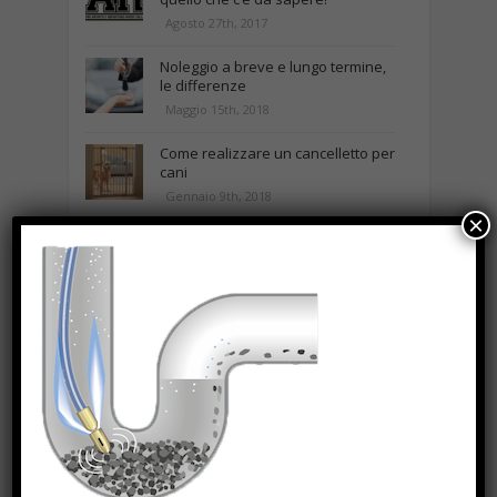
Agosto 27th, 2017
Noleggio a breve e lungo termine,
le differenze
Maggio 15th, 2018
Come realizzare un cancelletto per
cani
Gennaio 9th, 2018
×
Curabitur malesuada
Ottobre 12th, 2013
NEWS IN UNA FOTO