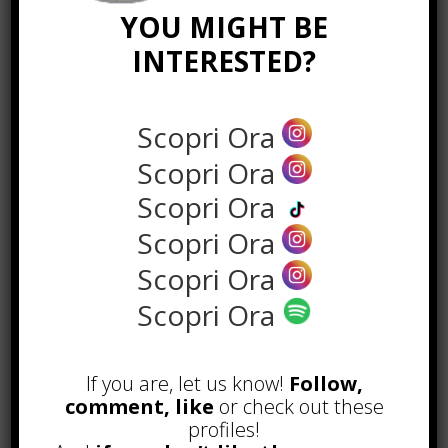
YOU MIGHT BE
INTERESTED?
Scopri Ora
Scopri Ora
Scopri Ora
Scopri Ora
the rank way
Scopri Ora
Scopri Ora
POPOLARI
A&R nel Business Music: tutto
If you are, let us know!
Follow,
quello che c’è da sapere!
comment, like
or check out these
Agosto 27th, 2017
profiles!
Noleggio a breve e lungo termine,