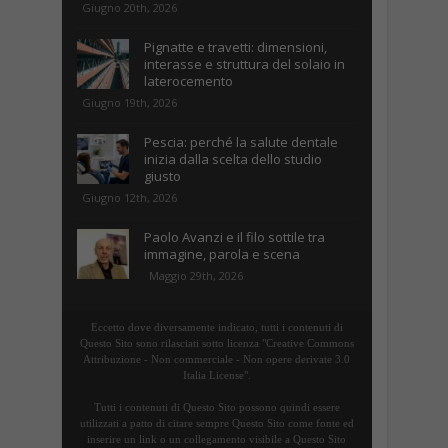
Giugno 20th, 2026
Pignatte e travetti: dimensioni,
interasse e struttura del solaio in
laterocemento
Giugno 19th, 2026
Pescia: perché la salute dentale
inizia dalla scelta dello studio
giusto
Giugno 12th, 2026
Paolo Avanzi e il filo sottile tra
immagine, parola e scena
Maggio 29th, 2026
Eccetto dove diversamente indicato, tutti i contenuti di
Questo Sito sono rilasciati sotto licenza "Creative Commons
Attribuzione - Non commerciale - Non opere derivate 3.0
Italia License".
Tutti i contenuti di Questo Sito possono quindi essere
utilizzati a patto di citare sempre Questo Sito come fonte ed
inserire un link o un collegamento visibile a Questo Sito