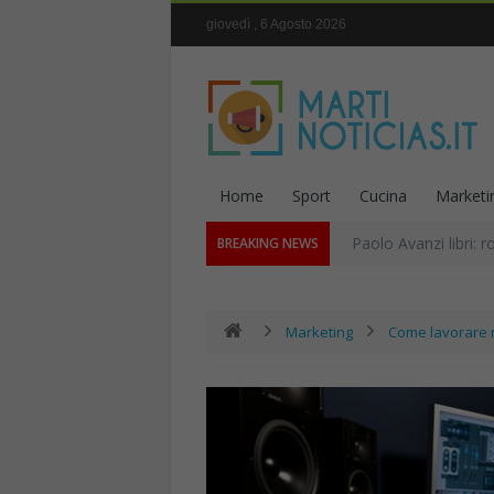
giovedì , 6 Agosto 2026
Home
Sport
Cucina
Marketi
Paolo Avanzi libri: r
BREAKING NEWS
Marketing
Come lavorare n