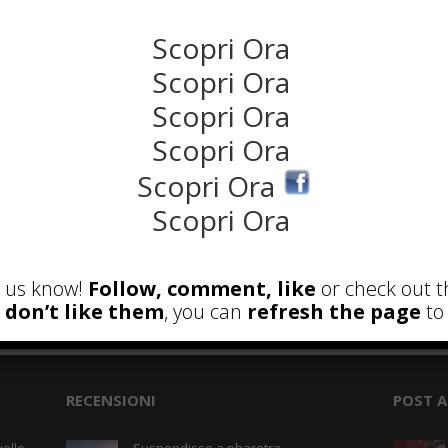
NEWS
Scopri Ora
Scopri Ora
Scopri Ora
Scopri Ora
Scopri Ora
Scopri Ora
et us know!
Follow, comment, like
or check out t
u don’t like them
, you can
refresh the page
to 
the rank way
RECENSIONI
POST A