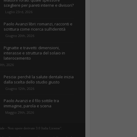
Mattoni forati: quale spessore
scegliere per pareti interne e divisori?
Luglio 23rd, 2026
Paolo Avanzi libri: romanzi, racconti e
scrittura come ricerca sull’identità
Giugno 20th, 2026
Pignatte e travetti: dimensioni,
interasse e struttura del solaio in
laterocemento
9th, 2026
Pescia: perché la salute dentale inizia
dalla scelta dello studio giusto
Giugno 12th, 2026
Paolo Avanzi e il filo sottile tra
immagine, parola e scena
Maggio 29th, 2026
ale - Non opere derivate 3.0 Italia License".