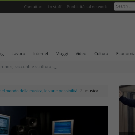
Contattaci
Lo staff
Pubblicità sul network
ng
Lavoro
Internet
Viaggi
Video
Cultura
Economi
omanzi, racconti e scrittura come ricerca sull’identità
el mondo della musica, le varie possibilità
musica