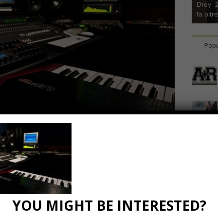
Drey_22
fa oltr
Popu
17
0 Comments
YOU MIGHT BE INTERESTED?