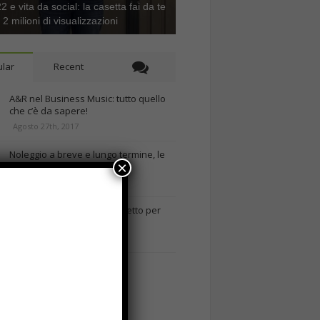
 e vita da social: la casetta fai da te
e 2 milioni di visualizzazioni
lar
Recent
A&R nel Business Music: tutto quello
che c’è da sapere!
Agosto 27th, 2017
Noleggio a breve e lungo termine, le
×
differenze
Maggio 15th, 2018
Come realizzare un cancelletto per
cani
Gennaio 9th, 2018
Curabitur malesuada
Ottobre 12th, 2013