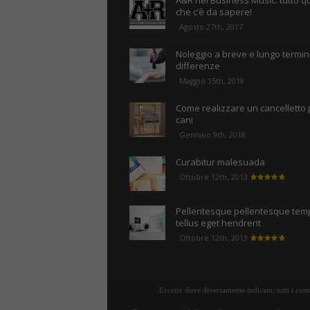
A&R nel Business Music: tutto q
che c’è da sapere!
Agosto 27th, 2017
Noleggio a breve e lungo termine
differenze
Maggio 15th, 2018
Come realizzare un cancelletto 
cani
Gennaio 9th, 2018
Curabitur malesuada
Ottobre 12th, 2013
Pellentesque pellentesque tem
tellus eget hendrerit
Ottobre 12th, 2013
Eccetto dove diversamente indicato, tutti i con