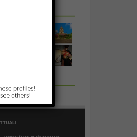
 IN UNA FOTO
hese profiles!
see others!
TTUALI