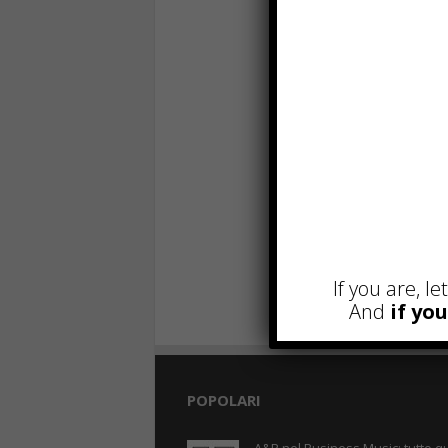
If you are, l
And
if yo
POPOLARI