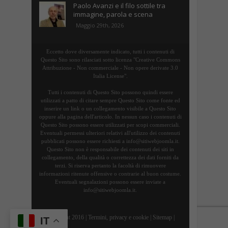
Paolo Avanzi e il filo sottile tra
immagine, parola e scena
Maggio 29th, 2026
Eccetto dove diversamente indicato, tutti i contenuti di
Questo Sito sono rilasciati sotto licenza "Creative Commons
Attribuzione - Non commerciale - Non opere derivate 3.0
Italia License".
Tutti i contenuti di Questo Sito possono quindi essere
utilizzati a patto di citare sempre Questo Sito come fonte ed
inserire un link o un collegamento visibile a Questo Sito
oppure alla pagina dell'articolo. In nessun caso i contenuti di
Questo Sito possono essere utilizzati per scopi commerciali.
Eventuali permessi ulteriori relativi all'utilizzo dei contenuti
pubblicati possono essere richiesti a info@sitiwebjoomla.it.
Questo Sito non è responsabile dei contenuti dei siti in
collegamento, della qualità o correttezza dei dati forniti da
terzi. Si riserva pertanto la facoltà di rimuovere
informazioni ritenute offensive o contrarie al buon costume.
Eventuali segnalazioni possono essere inviate a
info@sitiwebjoomla.it.
Copyright 2016 |
Termini, privacy e cookie
|
Sitemap
|
IT