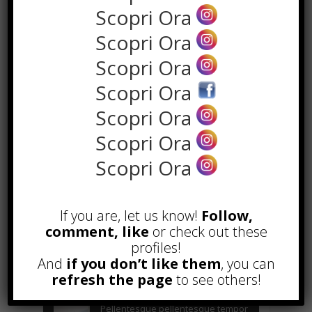
the rank way
Scopri Ora
Scopri Ora
Scopri Ora
POPOLARI
Scopri Ora
A&R nel Business Music: tutto
quello che c’è da sapere!
Scopri Ora
Agosto 27th, 2017
Scopri Ora
Noleggio a breve e lungo termine,
Scopri Ora
le differenze
Maggio 15th, 2018
Come realizzare un cancelletto per
If you are, let us know!
Follow,
cani
comment, like
or check out these
Gennaio 9th, 2018
profiles!
Curabitur malesuada
And
if you don’t like them
, you can
Ottobre 12th, 2013
refresh the page
to see others!
Pellentesque pellentesque tempor