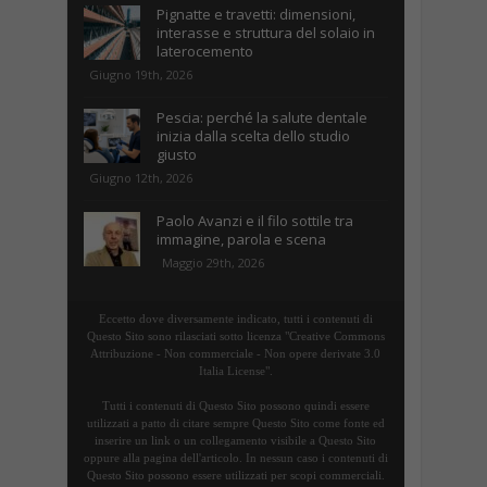
Pignatte e travetti: dimensioni,
interasse e struttura del solaio in
laterocemento
Giugno 19th, 2026
Pescia: perché la salute dentale
inizia dalla scelta dello studio
giusto
Giugno 12th, 2026
Paolo Avanzi e il filo sottile tra
immagine, parola e scena
Maggio 29th, 2026
Eccetto dove diversamente indicato, tutti i contenuti di
Questo Sito sono rilasciati sotto licenza "Creative Commons
Attribuzione - Non commerciale - Non opere derivate 3.0
Italia License".
Tutti i contenuti di Questo Sito possono quindi essere
utilizzati a patto di citare sempre Questo Sito come fonte ed
inserire un link o un collegamento visibile a Questo Sito
oppure alla pagina dell'articolo. In nessun caso i contenuti di
Questo Sito possono essere utilizzati per scopi commerciali.