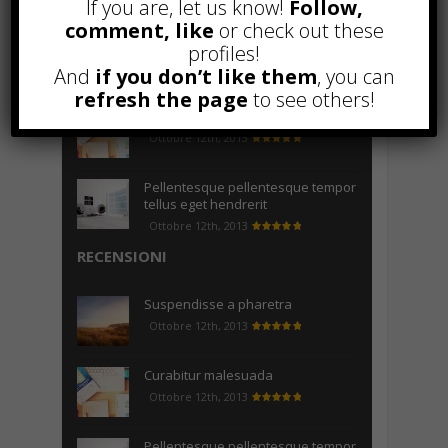
If you are, let us know!
Follow,
comment, like
or check out these
Come realizzare un cancelletto per
profiles!
cani
And
if you don’t like them
, you can
Gennaio 9th, 2018
refresh the page
to see others!
Curabitur malesuada
Ottobre 12th, 2013
Pellentesque pellentesque tempor
tellus eget hendrerit
Ottobre 12th, 2013
RECENSIONI
Suspendisse a pharetra
Ottobre 12th, 2013
Curabitur malesuada
Ottobre 12th, 2013
Pellentesque pellentesque tempor