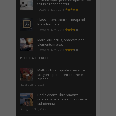
tellus eget hendrerit
Ottobre 12th, 2013
Class aptent taciti sociosqu ad
litora torquent
Ottobre 12th, 2013
Morbi dui lectus, pharetra nec
elementum eget
Ottobre 12th, 2013
POST ATTUALI
Mattoni forati: quale spessore
scegliere per pareti interne e
divisori?
Luglio 23rd, 2026
Paolo Avanzi libri: romanzi,
racconti e scrittura come ricerca
sull’identità
Giugno 20th, 2026