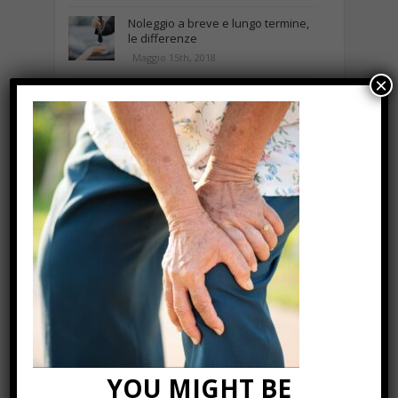
Noleggio a breve e lungo termine,
le differenze
Maggio 15th, 2018
×
Come realizzare un cancelletto per
cani
Gennaio 9th, 2018
Curabitur malesuada
Ottobre 12th, 2013
NEWS IN UNA FOTO
YOU MIGHT BE