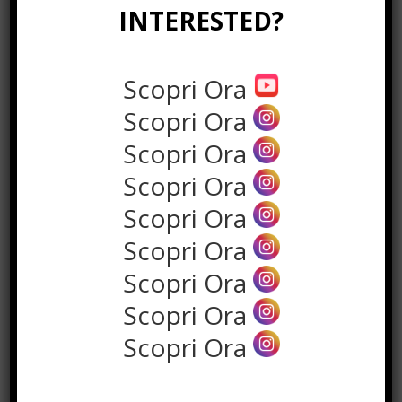
INTERESTED?
Scopri Ora
Scopri Ora
Scopri Ora
Scopri Ora
the rank way
Scopri Ora
Scopri Ora
POPOLARI
Scopri Ora
A&R nel Business Music: tutto
Scopri Ora
quello che c’è da sapere!
Agosto 27th, 2017
Scopri Ora
Noleggio a breve e lungo termine,
le differenze
Maggio 15th, 2018