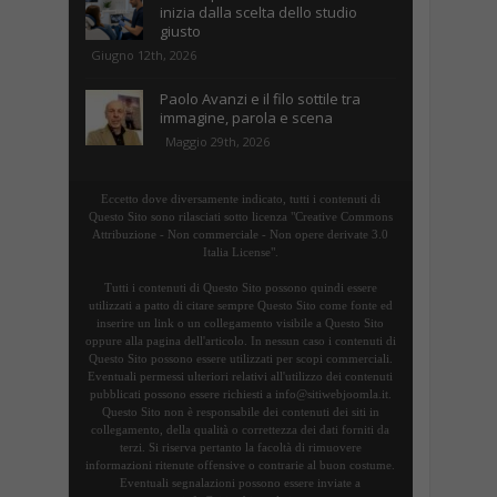
inizia dalla scelta dello studio
giusto
Giugno 12th, 2026
Paolo Avanzi e il filo sottile tra
immagine, parola e scena
Maggio 29th, 2026
Eccetto dove diversamente indicato, tutti i contenuti di
Questo Sito sono rilasciati sotto licenza "Creative Commons
Attribuzione - Non commerciale - Non opere derivate 3.0
Italia License".
Tutti i contenuti di Questo Sito possono quindi essere
utilizzati a patto di citare sempre Questo Sito come fonte ed
inserire un link o un collegamento visibile a Questo Sito
oppure alla pagina dell'articolo. In nessun caso i contenuti di
Questo Sito possono essere utilizzati per scopi commerciali.
Eventuali permessi ulteriori relativi all'utilizzo dei contenuti
pubblicati possono essere richiesti a info@sitiwebjoomla.it.
Questo Sito non è responsabile dei contenuti dei siti in
collegamento, della qualità o correttezza dei dati forniti da
terzi. Si riserva pertanto la facoltà di rimuovere
informazioni ritenute offensive o contrarie al buon costume.
Eventuali segnalazioni possono essere inviate a