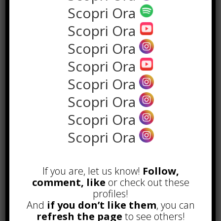
Scopri Ora
Scopri Ora
Scopri Ora
the rank way
Scopri Ora
Scopri Ora
POPOLARI
Scopri Ora
A&R nel Business Music: tutto
Scopri Ora
quello che c’è da sapere!
Agosto 27th, 2017
Scopri Ora
Noleggio a breve e lungo termine,
le differenze
Maggio 15th, 2018
If you are, let us know!
Follow,
comment, like
or check out these
Come realizzare un cancelletto per
profiles!
cani
And
if you don’t like them
, you can
Gennaio 9th, 2018
refresh the page
to see others!