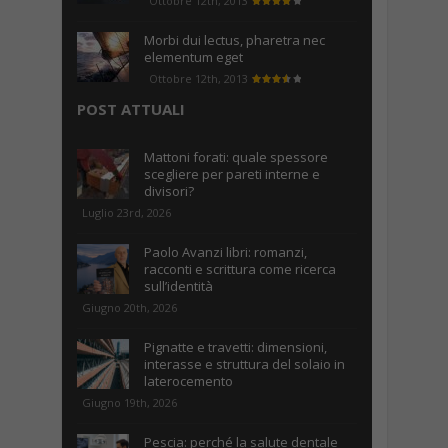
Ottobre 12th, 2013
Morbi dui lectus, pharetra nec
elementum eget
Ottobre 12th, 2013
POST ATTUALI
Mattoni forati: quale spessore
scegliere per pareti interne e
divisori?
Luglio 23rd, 2026
Paolo Avanzi libri: romanzi,
racconti e scrittura come ricerca
sull’identità
Giugno 20th, 2026
Pignatte e travetti: dimensioni,
interasse e struttura del solaio in
laterocemento
Giugno 19th, 2026
Pescia: perché la salute dentale