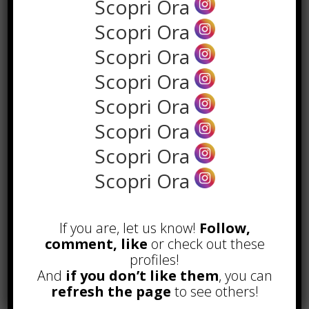
Scopri Ora
Scopri Ora
Scopri Ora
the rank way
Scopri Ora
Scopri Ora
POPOLARI
Scopri Ora
A&R nel Business Music: tutto
Scopri Ora
quello che c’è da sapere!
Scopri Ora
Agosto 27th, 2017
Noleggio a breve e lungo termine,
le differenze
If you are, let us know!
Follow,
Maggio 15th, 2018
comment, like
or check out these
Come realizzare un cancelletto per
profiles!
cani
And
if you don’t like them
, you can
Gennaio 9th, 2018
refresh the page
to see others!