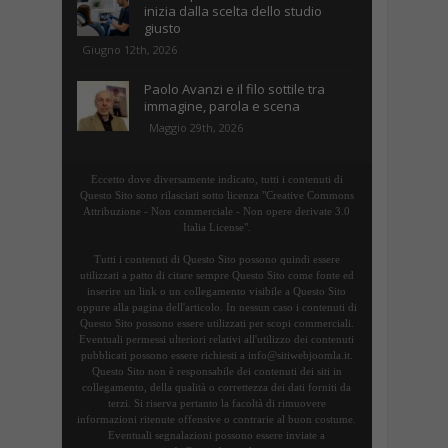
inizia dalla scelta dello studio
giusto
Giugno 12th, 2026
Paolo Avanzi e il filo sottile tra
immagine, parola e scena
Maggio 29th, 2026
Eccetto dove diversamente indicato, tutti i contenuti di
Questo Sito sono rilasciati sotto licenza "Creative Commons
Attribuzione - Non commerciale - Non opere derivate 3.0
Italia License".
Tutti i contenuti di Questo Sito possono quindi essere
utilizzati a patto di citare sempre Questo Sito come fonte ed
inserire un link o un collegamento visibile a Questo Sito
oppure alla pagina dell'articolo. In nessun caso i contenuti di
Questo Sito possono essere utilizzati per scopi commerciali.
Eventuali permessi ulteriori relativi all'utilizzo dei contenuti
pubblicati possono essere richiesti a info@sitiwebjoomla.it.
Questo Sito non è responsabile dei contenuti dei siti in
collegamento, della qualità o correttezza dei dati forniti da
terzi. Si riserva pertanto la facoltà di rimuovere
informazioni ritenute offensive o contrarie al buon costume.
Eventuali segnalazioni possono essere inviate a