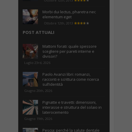
Ottobre 12th, 2013
Morbi dui lectus, pharetra nec
elementum eget
Ottobre 12th, 2013
POST ATTUALI
Mattoni forati: quale spessore
scegliere per pareti interne e
divisori?
Luglio 23rd, 2026
Paolo Avanzi libri: romanzi,
racconti e scrittura come ricerca
sull’identità
Giugno 20th, 2026
Pignatte e travetti: dimensioni,
interasse e struttura del solaio in
laterocemento
Giugno 19th, 2026
Pescia: perché la salute dentale