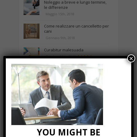
Noleggio a breve e lungo termine,
le differenze
Maggio 15th, 2018
Come realizzare un cancelletto per
cani
Gennaio 9th, 2018
Curabitur malesuada
Ottobre 12th, 2013
×
NEWS IN UNA FOTO
YOU MIGHT BE