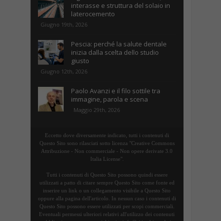
interasse e struttura del solaio in
laterocemento
Giugno 19th, 2026
Pescia: perché la salute dentale
inizia dalla scelta dello studio
giusto
Giugno 12th, 2026
Paolo Avanzi e il filo sottile tra
immagine, parola e scena
Maggio 29th, 2026
Eccetto dove diversamente indicato, tutti i contenuti di
Questo Sito sono rilasciati sotto licenza "Creative Commons
Attribuzione - Non commerciale - Non opere derivate 3.0
Italia License".
Tutti i contenuti di Questo Sito possono quindi essere
utilizzati a patto di citare sempre Questo Sito come fonte ed
inserire un link o un collegamento visibile a Questo Sito
oppure alla pagina dell'articolo. In nessun caso i contenuti di
Questo Sito possono essere utilizzati per scopi commerciali.
Eventuali permessi ulteriori relativi all'utilizzo dei contenuti