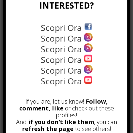
INTERESTED?
Scopri Ora
Scopri Ora
Scopri Ora
the rank way
Scopri Ora
Scopri Ora
POPOLARI
Scopri Ora
A&R nel Business Music: tutto
quello che c’è da sapere!
If you are, let us know!
Follow,
Agosto 27th, 2017
comment, like
or check out these
profiles!
Noleggio a breve e lungo termine,
le differenze
And
if you don’t like them
, you can
Maggio 15th, 2018
refresh the page
to see others!