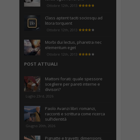
Ottobre 12th, 2013
Class aptent taciti sociosqu ad
litora torquent
Ottobre 12th, 2013
Morbi dui lectus, pharetra nec
elementum eget
Ottobre 12th, 2013
POST ATTUALI
Mattoni forati: quale spessore
scegliere per pareti interne e
divisori?
Luglio 23rd, 2026
Paolo Avanzi libri: romanzi,
racconti e scrittura come ricerca
sull’identità
Giugno 20th, 2026
Pignatte e travetti: dimensioni,