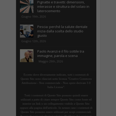
Pignatte e travetti: dimensioni,
interasse e struttura del solaio in
laterocemento
Giugno 19th, 2026
Pescia: perché la salute dentale
inizia dalla scelta dello studio
giusto
Giugno 12th, 2026
Paolo Avanzi e il filo sottile tra
immagine, parola e scena
Maggio 29th, 2026
Eccetto dove diversamente indicato, tutti i contenuti di
Questo Sito sono rilasciati sotto licenza "Creative Commons
Attribuzione - Non commerciale - Non opere derivate 3.0
Italia License".
Tutti i contenuti di Questo Sito possono quindi essere
utilizzati a patto di citare sempre Questo Sito come fonte ed
inserire un link o un collegamento visibile a Questo Sito
oppure alla pagina dell'articolo. In nessun caso i contenuti di
Questo Sito possono essere utilizzati per scopi commerciali.