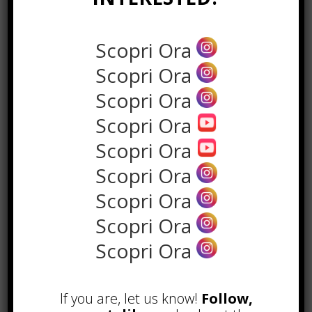
Scopri Ora
Scopri Ora
Scopri Ora
Scopri Ora
the rank way
Scopri Ora
Scopri Ora
POPOLARI
Scopri Ora
Scopri Ora
A&R nel Business Music: tutto
quello che c’è da sapere!
Scopri Ora
Agosto 27th, 2017
Noleggio a breve e lungo termine,
le differenze
If you are, let us know!
Follow,
Maggio 15th, 2018