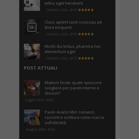
tellus eget hendrerit
Ottobre 12th, 2013
Class aptent taciti sociosqu ad
litora torquent
Ottobre 12th, 2013
Morbi dui lectus, pharetra nec
elementum eget
Ottobre 12th, 2013
POST ATTUALI
Mattoni forati: quale spessore
scegliere per pareti interne e
divisori?
Luglio 23rd, 2026
Paolo Avanzi libri: romanzi,
racconti e scrittura come ricerca
sull’identità
Giugno 20th, 2026