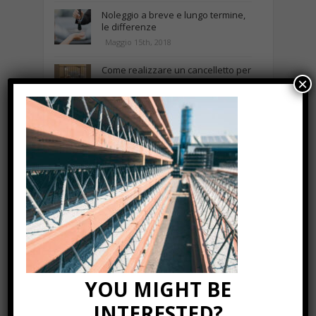
Noleggio a breve e lungo termine,
le differenze
Maggio 15th, 2018
Come realizzare un cancelletto per
×
cani
Gennaio 9th, 2018
Curabitur malesuada
Ottobre 12th, 2013
NEWS IN UNA FOTO
YOU MIGHT BE
INTERESTED?