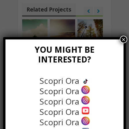
Related Projects
×
YOU MIGHT BE
INTERESTED?
Scopri Ora
Scopri Ora
Scopri Ora
Scopri Ora
Drey_22 e vita da social: la casetta fai da
te fa oltre 2 milioni di visualizzazioni
Scopri Ora