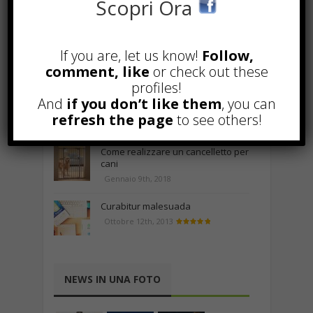
Scopri Ora
Popular
Recent
A&R nel Business Music: tutto
If you are, let us know!
Follow,
quello che c’è da sapere!
comment, like
or check out these
Agosto 27th, 2017
profiles!
Noleggio a breve e lungo termine,
And
if you don’t like them
, you can
le differenze
refresh the page
to see others!
Maggio 15th, 2018
Come realizzare un cancelletto per
cani
Gennaio 9th, 2018
Curabitur malesuada
Ottobre 12th, 2013
NEWS IN UNA FOTO