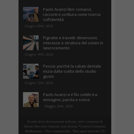
Paolo Avanzi libri: romanzi,
racconti e scrittura come ricerca
sull’identità
Giugno 20th, 2026
Pignatte e travetti: dimensioni,
interasse e struttura del solaio in
laterocemento
Giugno 19th, 2026
Pescia: perché la salute dentale
inizia dalla scelta dello studio
giusto
Giugno 12th, 2026
Paolo Avanzi e il filo sottile tra
immagine, parola e scena
Maggio 29th, 2026
Eccetto dove diversamente indicato, tutti i contenuti di
Questo Sito sono rilasciati sotto licenza "Creative Commons
Attribuzione - Non commerciale - Non opere derivate 3.0