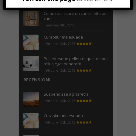
Maggio 15th, 2018
Come realizzare un cancelletto per
cani
Gennaio 9th, 2018
Curabitur malesuada
Ottobre 12th, 2013
Pellentesque pellentesque tempor
tellus eget hendrerit
Ottobre 12th, 2013
RECENSIONI
Suspendisse a pharetra
Ottobre 12th, 2013
Curabitur malesuada
Ottobre 12th, 2013