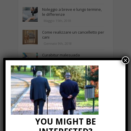
Noleggio a breve e lungo termine,
le differenze
Maggio 15th, 2018
Come realizzare un cancelletto per
cani
Gennaio 9th, 2018
Curabitur malesuada
×
Ottobre 12th, 2013
NEWS IN UNA FOTO
YOU MIGHT BE