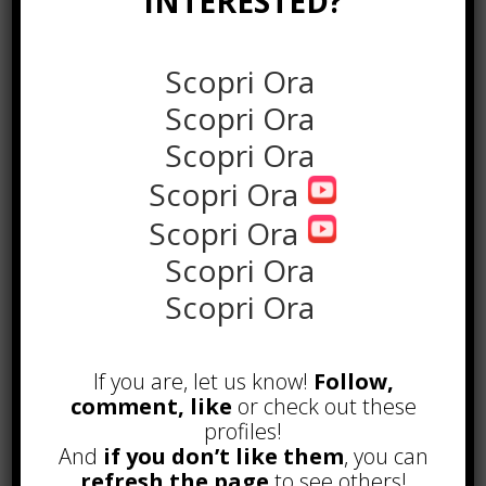
INTERESTED?
Scopri Ora
Scopri Ora
Scopri Ora
Scopri Ora
Scopri Ora
the rank way
Scopri Ora
Scopri Ora
POPOLARI
A&R nel Business Music: tutto
If you are, let us know!
Follow,
quello che c’è da sapere!
comment, like
or check out these
Agosto 27th, 2017
profiles!
Noleggio a breve e lungo termine,
And
if you don’t like them
, you can
le differenze
refresh the page
to see others!