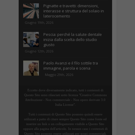
Pignatte e travetti: dimensioni,
interasse e struttura del solaio in
laterocemento
Giugno 19th, 2026
Pescia: perché la salute dentale
inizia dalla scelta dello studio
giusto
Giugno 12th, 2026
Paolo Avanzi e il filo sottile tra
immagine, parola e scena
Maggio 29th, 2026
Eccetto dove diversamente indicato, tutti i contenuti di
Questo Sito sono rilasciati sotto licenza "Creative Commons
Attribuzione - Non commerciale - Non opere derivate 3.0
Italia License".
Tutti i contenuti di Questo Sito possono quindi essere
utilizzati a patto di citare sempre Questo Sito come fonte ed
inserire un link o un collegamento visibile a Questo Sito
oppure alla pagina dell'articolo. In nessun caso i contenuti di
Questo Sito possono essere utilizzati per scopi commerciali.