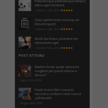
Pellentesque pellentesque tempor
tellus eget hendrerit
Ottobre 12th, 2013
Class aptent taciti sociosqu ad
litora torquent
Ottobre 12th, 2013
Morbi dui lectus, pharetra nec
elementum eget
Ottobre 12th, 2013
POST ATTUALI
Mattoni forati: quale spessore
scegliere per pareti interne e
divisori?
Luglio 23rd, 2026
Paolo Avanzi libri: romanzi,
racconti e scrittura come ricerca
sull’identità
Giugno 20th, 2026