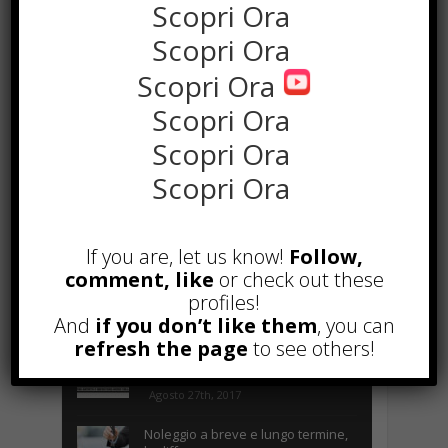
Scopri Ora
Scopri Ora
Scopri Ora
Scopri Ora
Scopri Ora
Scopri Ora
the rank way
If you are, let us know!
Follow,
comment, like
or check out these
profiles!
POPOLARI
And
if you don’t like them
, you can
refresh the page
to see others!
A&R nel Business Music: tutto
quello che c’è da sapere!
Agosto 27th, 2017
Noleggio a breve e lungo termine,