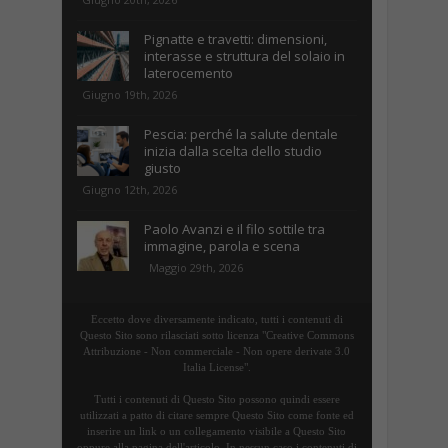
Pignatte e travetti: dimensioni,
interasse e struttura del solaio in
laterocemento
Giugno 19th, 2026
Pescia: perché la salute dentale
inizia dalla scelta dello studio
giusto
Giugno 12th, 2026
Paolo Avanzi e il filo sottile tra
immagine, parola e scena
Maggio 29th, 2026
Eccetto dove diversamente indicato, tutti i contenuti di
Questo Sito sono rilasciati sotto licenza "Creative Commons
Attribuzione - Non commerciale - Non opere derivate 3.0
Italia License".
Tutti i contenuti di Questo Sito possono quindi essere
utilizzati a patto di citare sempre Questo Sito come fonte ed
inserire un link o un collegamento visibile a Questo Sito
oppure alla pagina dell'articolo. In nessun caso i contenuti di