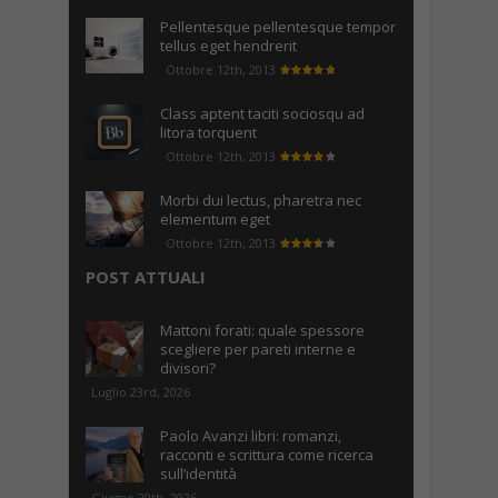
Pellentesque pellentesque tempor
tellus eget hendrerit
Ottobre 12th, 2013
Class aptent taciti sociosqu ad
litora torquent
Ottobre 12th, 2013
Morbi dui lectus, pharetra nec
elementum eget
Ottobre 12th, 2013
POST ATTUALI
Mattoni forati: quale spessore
scegliere per pareti interne e
divisori?
Luglio 23rd, 2026
Paolo Avanzi libri: romanzi,
racconti e scrittura come ricerca
sull’identità
Giugno 20th, 2026