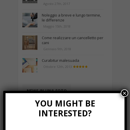
Agosto 27th, 2017
Noleggio a breve e lungo termine,
le differenze
Maggio 15th, 2018
Come realizzare un cancelletto per
cani
Gennaio 9th, 2018
Curabitur malesuada
Ottobre 12th, 2013
NEWS IN UNA FOTO
×
YOU MIGHT BE
INTERESTED?