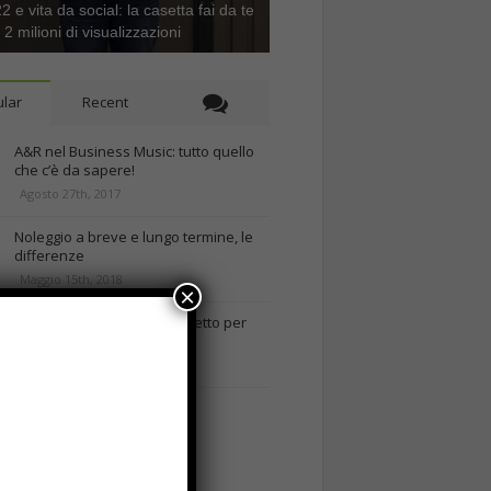
 e vita da social: la casetta fai da te
e 2 milioni di visualizzazioni
lar
Recent
A&R nel Business Music: tutto quello
che c’è da sapere!
Agosto 27th, 2017
Noleggio a breve e lungo termine, le
differenze
Maggio 15th, 2018
×
Come realizzare un cancelletto per
cani
Gennaio 9th, 2018
Curabitur malesuada
Ottobre 12th, 2013