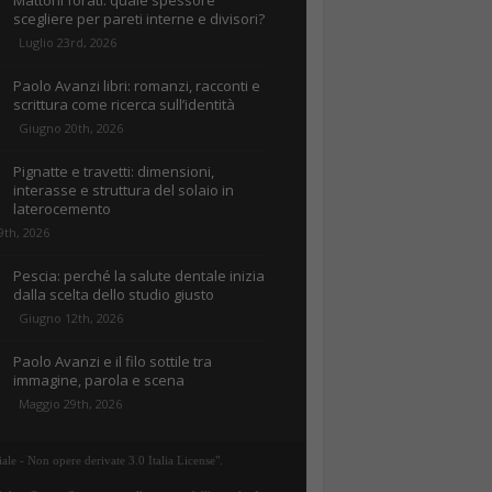
Mattoni forati: quale spessore
scegliere per pareti interne e divisori?
Luglio 23rd, 2026
Paolo Avanzi libri: romanzi, racconti e
scrittura come ricerca sull’identità
Giugno 20th, 2026
Pignatte e travetti: dimensioni,
interasse e struttura del solaio in
laterocemento
9th, 2026
Pescia: perché la salute dentale inizia
dalla scelta dello studio giusto
Giugno 12th, 2026
Paolo Avanzi e il filo sottile tra
immagine, parola e scena
Maggio 29th, 2026
ale - Non opere derivate 3.0 Italia License".