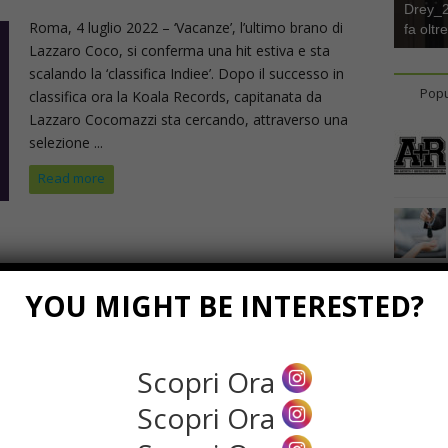
Drey_22
Roma, 4 luglio 2022 – ‘Vacanze’, l’ultimo brano di
fa oltr
Lazzaro Coco, si conferma una hit estiva e sta
scalando la ‘classifica Indiee’. Dopo il successo in
Popu
classifica ora la Koala Records, capitanata da
Lazzaro Cocomazzi sta cercando, attraverso una
selezione ...
Read more
YOU MIGHT BE INTERESTED?
Scopri Ora
Scopri Ora