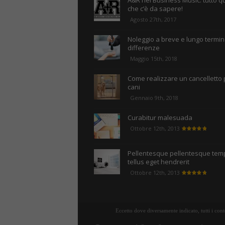
A&R nel Business Music: tutto q
che c’è da sapere!
Agosto 27th, 2017
Noleggio a breve e lungo termine
differenze
Maggio 15th, 2018
Come realizzare un cancelletto 
cani
Gennaio 9th, 2018
Curabitur malesuada
Ottobre 12th, 2013
Pellentesque pellentesque tem
tellus eget hendrerit
Ottobre 12th, 2013
Eccetto dove diversamente indicato, tutti i con