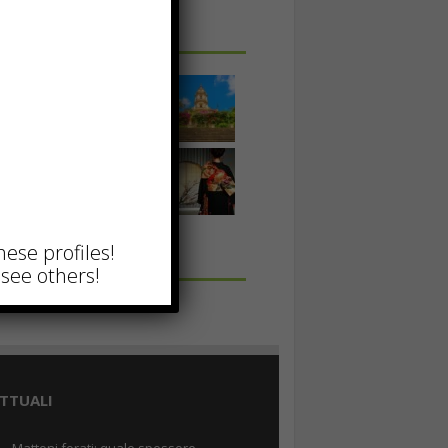
 IN UNA FOTO
hese profiles!
see others!
TTUALI