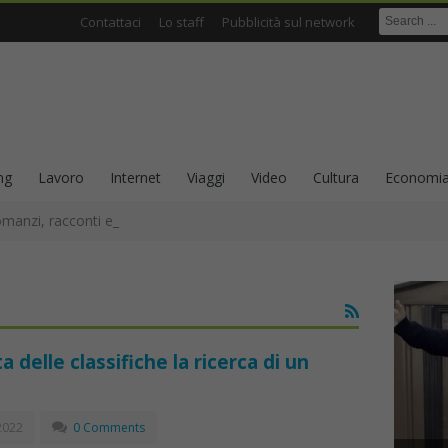
Contattaci
Lo staff
Pubblicità sul network
ng
Lavoro
Internet
Viaggi
Video
Cultura
Economi
omanzi, racconti e scrittura come ricerca sull’identità
 delle classifiche la ricerca di un
2022
0 Comments