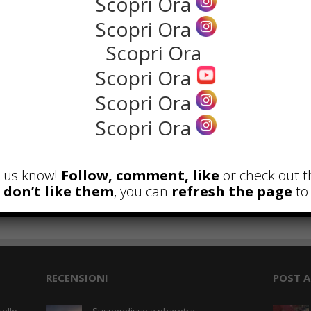
Scopri Ora
NEWS
Scopri Ora
Scopri Ora
Scopri Ora
Scopri Ora
Scopri Ora
et us know!
Follow, comment, like
or check out t
u don’t like them
, you can
refresh the page
to 
the rank way
RECENSIONI
POST A