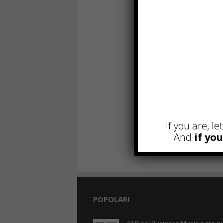
If you are, l
And
if yo
POPOLARI