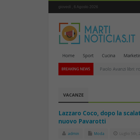
giovedì , 6 Agosto 2026
Home
Sport
Cucina
Marketi
Paolo Avanzi libri: r
BREAKING NEWS
VACANZE
Lazzaro Coco, dopo la scalata
nuovo Pavarotti
admin
Moda
Luglio 5th, 