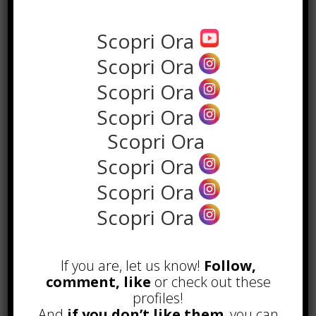
Scopri Ora
Scopri Ora
Scopri Ora
Scopri Ora
the rank way
Scopri Ora
Scopri Ora
POPOLARI
Scopri Ora
Scopri Ora
A&R nel Business Music: tutto
quello che c’è da sapere!
Agosto 27th, 2017
If you are, let us know!
Follow,
Noleggio a breve e lungo termine,
comment, like
or check out these
le differenze
profiles!
Maggio 15th, 2018
And
if you don’t like them
, you can