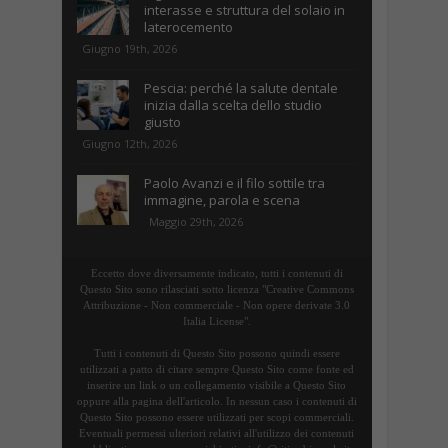
interasse e struttura del solaio in
laterocemento
Giugno 19th, 2026
Pescia: perché la salute dentale
inizia dalla scelta dello studio
giusto
Giugno 12th, 2026
Paolo Avanzi e il filo sottile tra
immagine, parola e scena
Maggio 29th, 2026
Eccetto dove diversamente indicato, tutti i contenuti di
Questo Sito sono rilasciati sotto licenza "Creative Commons
Attribuzione - Non commerciale - Non opere derivate 3.0
Italia License".
Tutti i contenuti di Questo Sito possono quindi essere
utilizzati a patto di citare sempre Questo Sito come fonte ed
inserire un link o un collegamento visibile a Questo Sito
oppure alla pagina dell'articolo. In nessun caso i contenuti di
Questo Sito possono essere utilizzati per scopi commerciali.
Eventuali permessi ulteriori relativi all'utilizzo dei contenuti