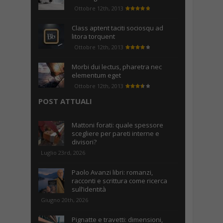
Ottobre 12th, 2013
Class aptent taciti sociosqu ad
litora torquent
Ottobre 12th, 2013
Morbi dui lectus, pharetra nec
elementum eget
Ottobre 12th, 2013
POST ATTUALI
Mattoni forati: quale spessore
scegliere per pareti interne e
divisori?
Luglio 23rd, 2026
Paolo Avanzi libri: romanzi,
racconti e scrittura come ricerca
sull’identità
Giugno 20th, 2026
Pignatte e travetti: dimensioni,