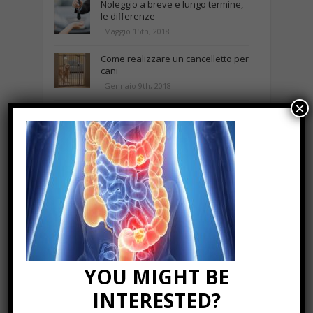
Noleggio a breve e lungo termine,
le differenze
Maggio 15th, 2018
Come realizzare un cancelletto per
cani
Gennaio 9th, 2018
×
Curabitur malesuada
Ottobre 12th, 2013
NEWS IN UNA FOTO
YOU MIGHT BE
INTERESTED?