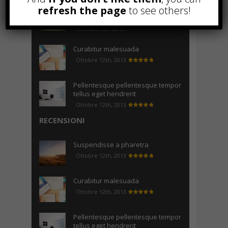
refresh the page
to see others!
Come realizzare un cancelletto per
cani
Gennaio 9th, 2018
Curabitur malesuada
Ottobre 12th, 2013
Pellentesque pellentesque tempor
tellus eget hendrerit
Ottobre 12th, 2013
RECENSIONI
Suspendisse a pharetra
Ottobre 12th, 2013
Curabitur malesuada
Ottobre 12th, 2013
Pellentesque pellentesque tempor
tellus eget hendrerit