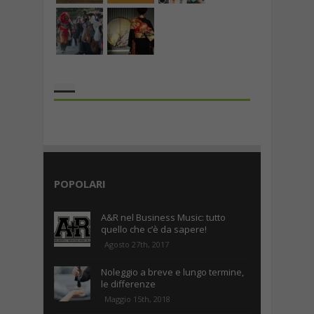
the rank way
POPOLARI
A&R nel Business Music: tutto
quello che c’è da sapere!
Agosto 27th, 2017
Noleggio a breve e lungo termine,
le differenze
Maggio 15th, 2018