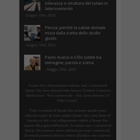
interasse e struttura del solaio in
laterocemento
Giugno 19th, 2026
Pescia: perché la salute dentale
inizia dalla scelta dello studio
giusto
Giugno 12th, 2026
Paolo Avanzi e il filo sottile tra
immagine, parola e scena
Maggio 29th, 2026
Eccetto dove diversamente indicato, tutti i contenuti di
Questo Sito sono rilasciati sotto licenza "Creative Commons
Attribuzione - Non commerciale - Non opere derivate 3.0
Italia License".
Tutti i contenuti di Questo Sito possono quindi essere
utilizzati a patto di citare sempre Questo Sito come fonte ed
inserire un link o un collegamento visibile a Questo Sito
oppure alla pagina dell'articolo. In nessun caso i contenuti di
Questo Sito possono essere utilizzati per scopi commerciali.
Eventuali permessi ulteriori relativi all'utilizzo dei contenuti