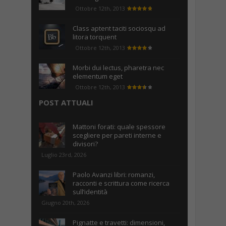
Ottobre 12th, 2013
Class aptent taciti sociosqu ad
litora torquent
Ottobre 12th, 2013
Morbi dui lectus, pharetra nec
elementum eget
Ottobre 12th, 2013
POST ATTUALI
Mattoni forati: quale spessore
scegliere per pareti interne e
divisori?
Luglio 23rd, 2026
Paolo Avanzi libri: romanzi,
racconti e scrittura come ricerca
sull’identità
Giugno 20th, 2026
Pignatte e travetti: dimensioni,