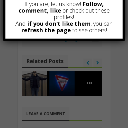
o
p
m
n
h
Li
vi
If you are, let us know!
Follow,
k
p
at
n
di
comment, like
or check out these
profiles!
k
And
if you don’t like them
, you can
refresh the page
to see others!
Curabitur malesuada
Blog Image Post
Related Posts
LEAVE A COMMENT