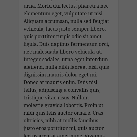
k
p
at
n
di
urna. Morbi dui lectus, pharetra nec
k
elementum eget, vulputate ut nisi.
Aliquam accumsan, nulla sed feugiat
vehicula, lacus justo semper libero,
quis porttitor turpis odio sit amet
ligula. Duis dapibus fermentum orci,
nec malesuada libero vehicula ut.
Integer sodales, urna eget interdum
eleifend, nulla nibh laoreet nisl, quis
dignissim mauris dolor eget mi.
Donec at mauris enim. Duis nisi
tellus, adipiscing a convallis quis,
tristique vitae risus. Nullam
molestie gravida lobortis. Proin ut
nibh quis felis auctor ornare. Cras
ultricies, nibh at mollis faucibus,
justo eros porttitor mi, quis auctor
lectus arcu sit amet nunc. Vivamus