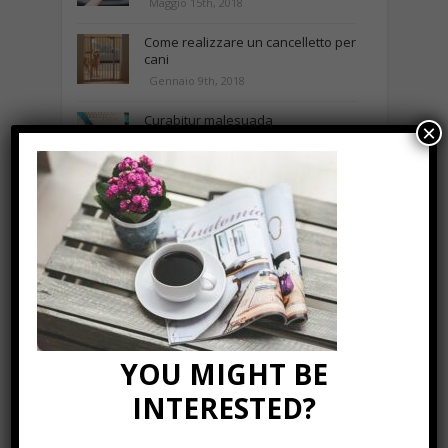
Maggio 15th, 2018
Come realizzare un cancelletto per
cani
Gennaio 9th, 2018
Curabitur malesuada
×
Ottobre 12th, 2013
NEWS IN UNA FOTO
YOU MIGHT BE
INTERESTED?