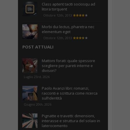
Class aptent taciti sociosqu ad
litora torquent
Ottobre 12th, 2013
Morbi dui lectus, pharetra nec
elementum eget
Ottobre 12th, 2013
POST ATTUALI
Mattoni forati: quale spessore
scegliere per pareti interne e
divisori?
Luglio 23rd, 2026
Paolo Avanzi libri: romanzi,
racconti e scrittura come ricerca
sull’identità
Giugno 20th, 2026
Pignatte e travetti: dimensioni,
interasse e struttura del solaio in
laterocemento