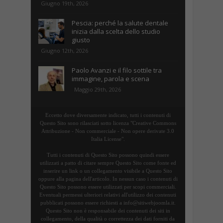
Giugno 19th, 2026
Pescia: perché la salute dentale
inizia dalla scelta dello studio
giusto
Giugno 12th, 2026
Paolo Avanzi e il filo sottile tra
immagine, parola e scena
Maggio 29th, 2026
Eccetto dove diversamente indicato, tutti i contenuti di
Questo Sito sono rilasciati sotto licenza "Creative Commons
Attribuzione - Non commerciale - Non opere derivate 3.0
Italia License".
Tutti i contenuti di Questo Sito possono quindi essere
utilizzati a patto di citare sempre Questo Sito come fonte ed
inserire un link o un collegamento visibile a Questo Sito
oppure alla pagina dell'articolo. In nessun caso i contenuti di
Questo Sito possono essere utilizzati per scopi commerciali.
Eventuali permessi ulteriori relativi all'utilizzo dei contenuti
pubblicati possono essere richiesti a info@sitiwebjoomla.it.
Questo Sito non è responsabile dei contenuti dei siti in
collegamento, della qualità o correttezza dei dati forniti da