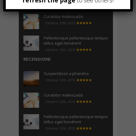
refresh the page
to see others!
Gennaio 9th, 2018
Curabitur malesuada
Ottobre 12th, 2013
Pellentesque pellentesque tempor
tellus eget hendrerit
Ottobre 12th, 2013
RECENSIONI
Suspendisse a pharetra
Ottobre 12th, 2013
Curabitur malesuada
Ottobre 12th, 2013
Pellentesque pellentesque tempor
tellus eget hendrerit
Ottobre 12th, 2013