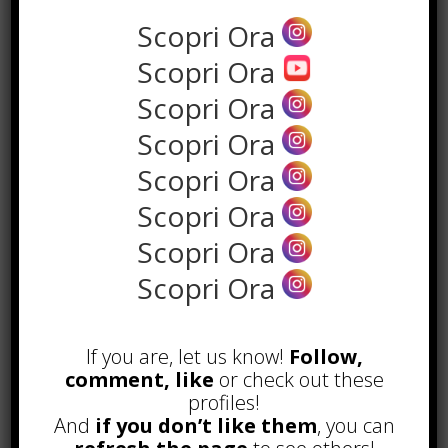
Scopri Ora
Scopri Ora
Scopri Ora
Scopri Ora
the rank way
Scopri Ora
Scopri Ora
POPOLARI
Scopri Ora
A&R nel Business Music: tutto
Scopri Ora
quello che c’è da sapere!
Agosto 27th, 2017
Noleggio a breve e lungo termine,
If you are, let us know!
Follow,
le differenze
comment, like
or check out these
Maggio 15th, 2018
profiles!
And
if you don’t like them
, you can
Come realizzare un cancelletto per
cani