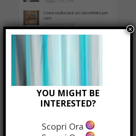
Maggio 15th, 2018
Come realizzare un cancelletto per
cani
Gennaio 9th, 2018
×
Curabitur malesuada
Ottobre 12th, 2013
NEWS IN UNA FOTO
YOU MIGHT BE
INTERESTED?
Scopri Ora