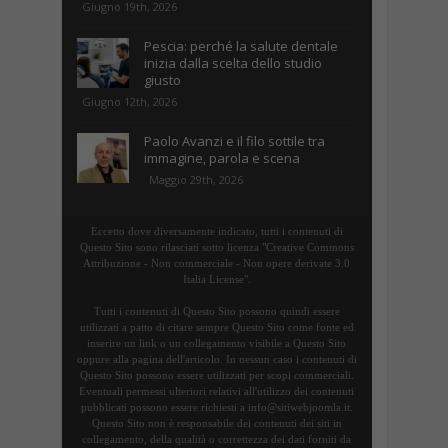
Giugno 19th, 2026
Pescia: perché la salute dentale
inizia dalla scelta dello studio
giusto
Giugno 12th, 2026
Paolo Avanzi e il filo sottile tra
immagine, parola e scena
Maggio 29th, 2026
Eccetto dove diversamente indicato, tutti i contenuti di
Questo Sito sono rilasciati sotto licenza "Creative Commons
Attribuzione - Non commerciale - Non opere derivate 3.0
Italia License".
Tutti i contenuti di Questo Sito possono quindi essere
utilizzati a patto di citare sempre Questo Sito come fonte ed
inserire un link o un collegamento visibile a Questo Sito
oppure alla pagina dell'articolo. In nessun caso i contenuti di
Questo Sito possono essere utilizzati per scopi commerciali.
Eventuali permessi ulteriori relativi all'utilizzo dei contenuti
pubblicati possono essere richiesti a info@sitiwebjoomla.it.
Questo Sito non è responsabile dei contenuti dei siti in
collegamento, della qualità o correttezza dei dati forniti da