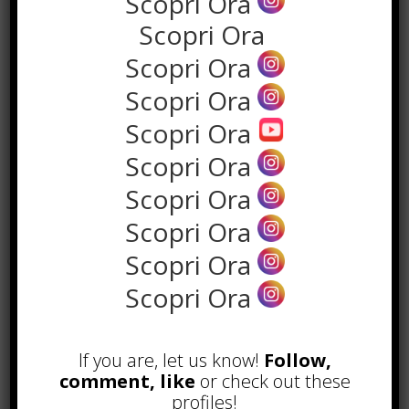
Scopri Ora
Scopri Ora
Scopri Ora
Scopri Ora
Scopri Ora
the rank way
Scopri Ora
Scopri Ora
POPOLARI
Scopri Ora
A&R nel Business Music: tutto
Scopri Ora
quello che c’è da sapere!
Agosto 27th, 2017
Scopri Ora
Noleggio a breve e lungo termine,
le differenze
Maggio 15th, 2018
If you are, let us know!
Follow,
comment, like
or check out these
Come realizzare un cancelletto per
profiles!
cani