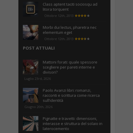
Class aptent taciti sociosqu ad
litora torquent
Ottobre 12th, 2013
Morbi dui lectus, pharetra nec
elementum eget
Ottobre 12th, 2013
POST ATTUALI
Mattoni forati: quale spessore
scegliere per pareti interne e
divisori?
Luglio 23rd, 2026
Paolo Avanzi libri: romanzi,
racconti e scrittura come ricerca
sull’identità
Giugno 20th, 2026
Pignatte e travetti: dimensioni,
interasse e struttura del solaio in
laterocemento