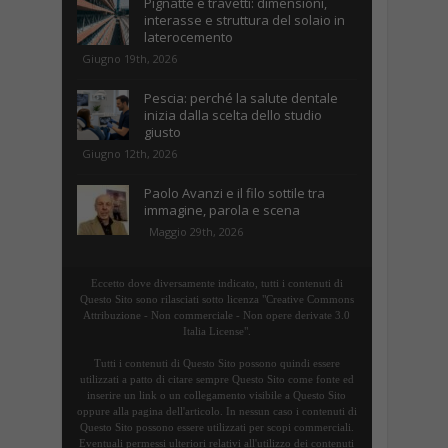
Pignatte e travetti: dimensioni,
interasse e struttura del solaio in
laterocemento
Giugno 19th, 2026
Pescia: perché la salute dentale
inizia dalla scelta dello studio
giusto
Giugno 12th, 2026
Paolo Avanzi e il filo sottile tra
immagine, parola e scena
Maggio 29th, 2026
Eccetto dove diversamente indicato, tutti i contenuti di
Questo Sito sono rilasciati sotto licenza "Creative Commons
Attribuzione - Non commerciale - Non opere derivate 3.0
Italia License".
Tutti i contenuti di Questo Sito possono quindi essere
utilizzati a patto di citare sempre Questo Sito come fonte ed
inserire un link o un collegamento visibile a Questo Sito
oppure alla pagina dell'articolo. In nessun caso i contenuti di
Questo Sito possono essere utilizzati per scopi commerciali.
Eventuali permessi ulteriori relativi all'utilizzo dei contenuti