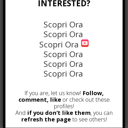
INTERESTED?
Scopri Ora
Scopri Ora
Scopri Ora
Scopri Ora
the rank way
Scopri Ora
Scopri Ora
POPOLARI
A&R nel Business Music: tutto
If you are, let us know!
Follow,
quello che c’è da sapere!
comment, like
or check out these
Agosto 27th, 2017
profiles!
And
if you don’t like them
, you can
Noleggio a breve e lungo termine,
refresh the page
to see others!
le differenze
Maggio 15th, 2018