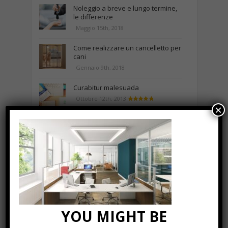
Noleggio a breve e lungo termine,
le differenze
Maggio 15th, 2018
Come realizzare un cancelletto per
cani
Gennaio 9th, 2018
Curabitur malesuada
Ottobre 12th, 2013
×
NEWS IN UNA FOTO
YOU MIGHT BE