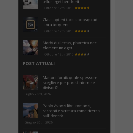
tellus eget hendrerit
Ottobre 12th, 2013
Class aptent taciti sociosqu ad
litora torquent
Ottobre 12th, 2013
Morbi dui lectus, pharetra nec
elementum eget
Ottobre 12th, 2013
POST ATTUALI
Mattoni forati: quale spessore
scegliere per pareti interne e
divisori?
Luglio 23rd, 2026
Paolo Avanzi libri: romanzi,
racconti e scrittura come ricerca
sull’identità
Giugno 20th, 2026