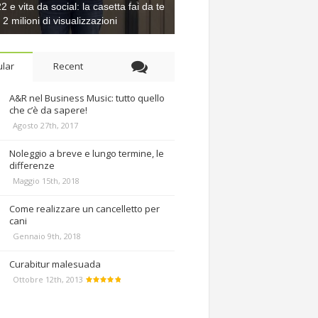
 e vita da social: la casetta fai da te
e 2 milioni di visualizzazioni
lar
Recent
A&R nel Business Music: tutto quello
che c’è da sapere!
Agosto 27th, 2017
Noleggio a breve e lungo termine, le
differenze
Maggio 15th, 2018
Come realizzare un cancelletto per
cani
Gennaio 9th, 2018
Curabitur malesuada
Ottobre 12th, 2013