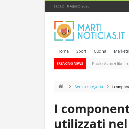
sabato , 8 Agosto 2026
Home
Sport
Cucina
Marketi
Paolo Avanzi libri: r
BREAKING NEWS
Senza categoria
I componen
I componenti
utilizzati ne