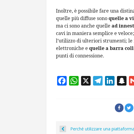
Inoltre, è possibile fare una disti
quelle più diffuse sono
quelle a vi
ma ci sono anche quelle
ad innes
cavi in maniera semplice e veloce
l’utilizzo di ulteriori strumenti; le
elettroniche e
quelle a barra coll
punti di connessione.
F
W
X
T
Li
S
ac
h
el
n
n
e
at
e
k
a
b
s
gr
e
p
o
A
a
dI
c
o
p
m
n
h
Perché utilizzare una piattaforma