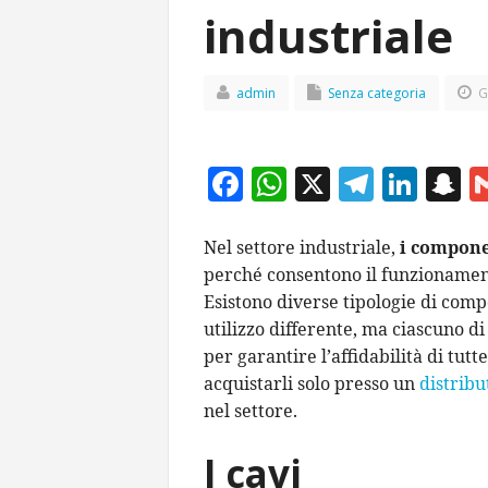
industriale
admin
Senza categoria
G
F
W
X
T
Li
S
ac
h
el
n
n
e
at
e
k
a
Nel settore industriale,
i compone
perché consentono il funzionamento
b
s
gr
e
p
Esistono diverse tipologie di comp
o
A
a
dI
c
utilizzo differente, ma ciascuno di
o
p
m
n
h
per garantire l’affidabilità di tutt
k
p
a
acquistarli solo presso un
distrib
nel settore.
I cavi