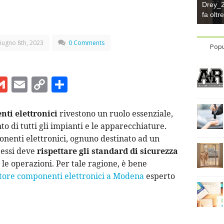
Drey_22
fa oltr
iugno 8th, 2023
0 Comments
Popu
G
E
C
C
m
m
o
o
ai
ai
p
n
nti elettronici
rivestono un ruolo essenziale,
 di tutti gli impianti e le apparecchiature.
l
l
y
di
onenti elettronici, ognuno destinato ad un
Li
vi
 essi deve
rispettare gli standard di sicurezza
n
di
e le operazioni. Per tale ragione, è bene
t
k
utore componenti elettronici a Modena
esperto