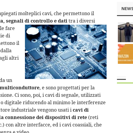
NEWS
piegati molteplici cavi, che permettono il
a, segnali di controllo e dati
tra i diversi
ile fare
ie di
ettono il
 dalla
gli altri
 da un
multiconduttore
, e sono progettati per la
ione. Ci sono, poi, i cavi di segnale, utilizzati
the rank way
o o digitale riducendo al minimo le interferenze
tore industriale vengono usati i
cavi di
la connessione dei dispositivi di rete
(reti
) con altre interfacce, ed i cavi coassiali, che
uenza e video.