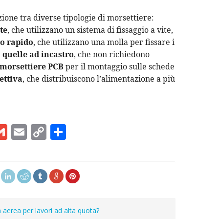
nzione tra diverse tipologie di morsettiere:
te
, che utilizzano un sistema di fissaggio a vite,
to rapido
, che utilizzano una molla per fissare i
;
quelle ad incastro
, che non richiedono
morsettiere PCB
per il montaggio sulle schede
ettiva
, che distribuiscono l’alimentazione a più
G
E
C
C
m
m
o
o
ai
ai
p
n
l
l
y
di
Li
vi
n
di
 aerea per lavori ad alta quota?