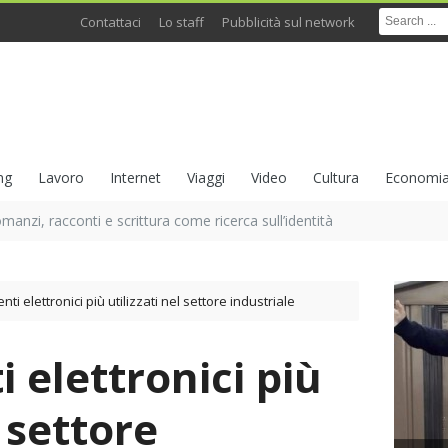
Contattaci
Lo staff
Pubblicità sul network
ng
Lavoro
Internet
Viaggi
Video
Cultura
Economi
omanzi, racconti e scrittura come ricerca sull’identità
ti elettronici più utilizzati nel settore industriale
 elettronici più
l settore