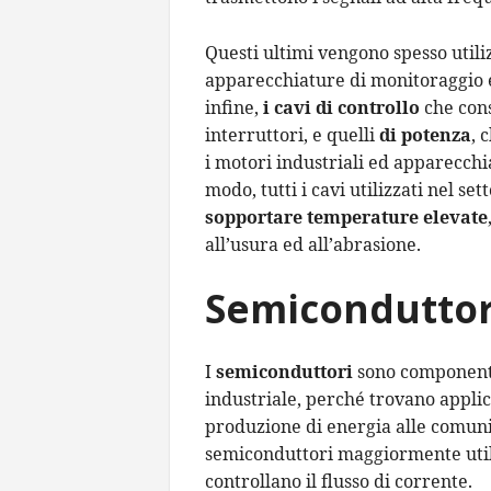
Questi ultimi vengono spesso utili
apparecchiature di monitoraggio e 
infine,
i cavi di controllo
che cons
interruttori, e quelli
di potenza
, 
i motori industriali ed apparecch
modo, tutti i cavi utilizzati nel s
sopportare temperature elevate
all’usura ed all’abrasione.
Semiconduttor
I
semiconduttori
sono componenti
industriale, perché trovano applica
produzione di energia alle comuni
semiconduttori maggiormente utili
controllano il flusso di corrente.