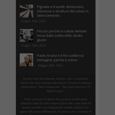
Pignatte e travetti: dimensioni,
interasse e struttura del solaio in
laterocemento
Giugno 19th, 2026
Pescia: perché la salute dentale
inizia dalla scelta dello studio
giusto
Giugno 12th, 2026
Paolo Avanzi e il filo sottile tra
immagine, parola e scena
Maggio 29th, 2026
Eccetto dove diversamente indicato, tutti i contenuti di
Questo Sito sono rilasciati sotto licenza "Creative Commons
Attribuzione - Non commerciale - Non opere derivate 3.0
Italia License".
Tutti i contenuti di Questo Sito possono quindi essere
utilizzati a patto di citare sempre Questo Sito come fonte ed
inserire un link o un collegamento visibile a Questo Sito
oppure alla pagina dell'articolo. In nessun caso i contenuti di