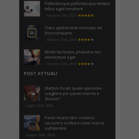
Pellentesque pellentesque tempor
tellus eget hendrerit
Ottobre 12th, 2013
Class aptent taciti sociosqu ad
litora torquent
Ottobre 12th, 2013
Morbi dui lectus, pharetra nec
elementum eget
Ottobre 12th, 2013
POST ATTUALI
Mattoni forati: quale spessore
scegliere per pareti interne e
divisori?
Luglio 23rd, 2026
Paolo Avanzi libri: romanzi,
racconti e scrittura come ricerca
sull’identità
Giugno 20th, 2026