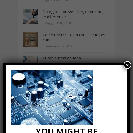
Noleggio a breve e lungo termine,
le differenze
Maggio 15th, 2018
Come realizzare un cancelletto per
cani
Gennaio 9th, 2018
Curabitur malesuada
×
Ottobre 12th, 2013
NEWS IN UNA FOTO
YOU MIGHT BE