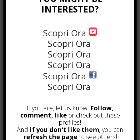
INTERESTED?
Scopri Ora
Scopri Ora
Scopri Ora
Scopri Ora
the rank way
Scopri Ora
Scopri Ora
POPOLARI
If you are, let us know!
Follow,
A&R nel Business Music: tutto
quello che c’è da sapere!
comment, like
or check out these
Agosto 27th, 2017
profiles!
And
if you don’t like them
, you can
Noleggio a breve e lungo termine,
refresh the page
to see others!
le differenze